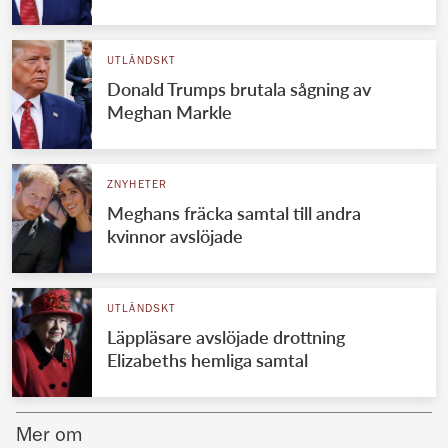
Norska kungahuset
UTLÄNDSKT
Danska kungahuset
Donald Trumps brutala sågning av
Spanska kungahuset
Meghan Markle
Nederländska kungahuset
Belgiska kungahuset
ZNYHETER
Jordanska kungahuset
Meghans fräcka samtal till andra
kvinnor avslöjade
Luxemburgska storhertighuset
Japanska kejsarhuset
UTLÄNDSKT
Thailändska kungahuset
Läppläsare avslöjade drottning
Marockanska kungahuset
Elizabeths hemliga samtal
Monacos furstehus
Mer om