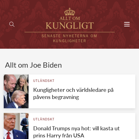
Toggl
navig
SENASTE NYHETERNA OM
KUNGLIGHETER
HEM
Allt om Joe Biden
KUNGAFAMILJEN
UTLÄNDSKT
Kungligheter och världsledare på
UTLÄNDSKT
påvens begravning
KÄNDISAR
VÄRLDENS KUNGAHUS
UTLÄNDSKT
Donald Trumps nya hot: vill kasta ut
Svenska kungahuset
REDAKTION
prins Harry från USA
Brittiska kungahuset