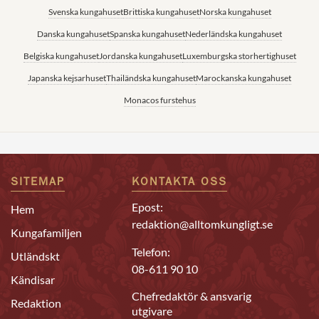
Svenska kungahuset
Brittiska kungahuset
Norska kungahuset
Danska kungahuset
Spanska kungahuset
Nederländska kungahuset
Belgiska kungahuset
Jordanska kungahuset
Luxemburgska storhertighuset
Japanska kejsarhuset
Thailändska kungahuset
Marockanska kungahuset
Monacos furstehus
SITEMAP
KONTAKTA OSS
Epost:
Hem
redaktion@alltomkungligt.se
Kungafamiljen
Telefon:
Utländskt
08-611 90 10
Kändisar
Chefredaktör & ansvarig
Redaktion
utgivare