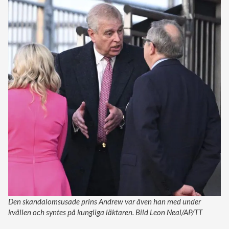
Den skandalomsusade prins Andrew var även han med under
kvällen och syntes på kungliga läktaren. Bild Leon Neal/AP/TT