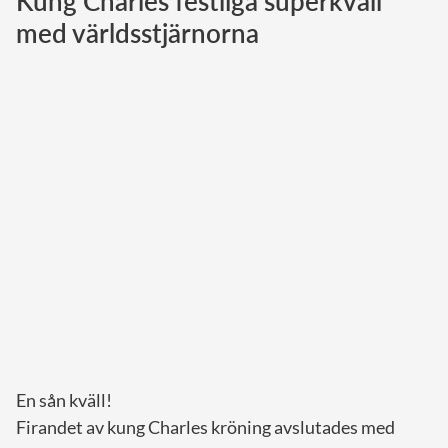
Kung Charles festliga superkväll
med världsstjärnorna
Norska kungahuset
Danska kungahuset
Spanska kungahuset
Nederländska kungahuset
Belgiska kungahuset
Jordanska kungahuset
Luxemburgska storhertighuset
Japanska kejsarhuset
Thailändska kungahuset
Marockanska kungahuset
Monacos furstehus
En sån kväll!
Firandet av kung Charles kröning avslutades med