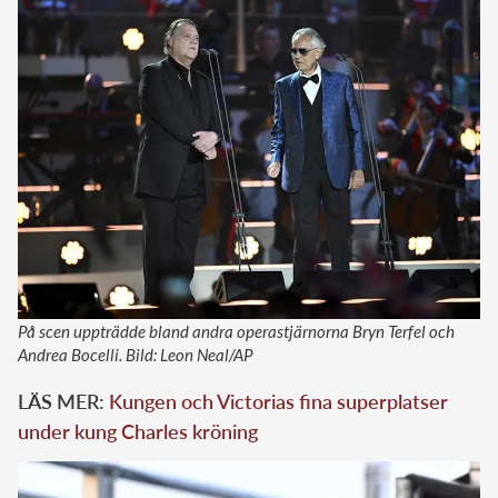
På scen uppträdde bland andra operastjärnorna Bryn Terfel och
Andrea Bocelli. Bild: Leon Neal/AP
LÄS MER:
Kungen och Victorias fina superplatser
under kung Charles kröning