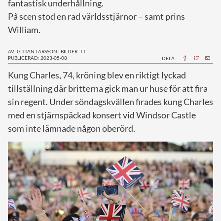
fantastisk underhållning.
På scen stod en rad världsstjärnor – samt prins
William.
AV: GITTAN LARSSON
|
BILDER: TT
PUBLICERAD: 2023-05-08
DELA:
K
ung Charles, 74, kröning blev en riktigt lyckad
tillställning där britterna gick man ur huse för att fira
sin regent. Under söndagskvällen firades kung Charles
med en stjärnspäckad konsert vid Windsor Castle
som inte lämnade någon oberörd.