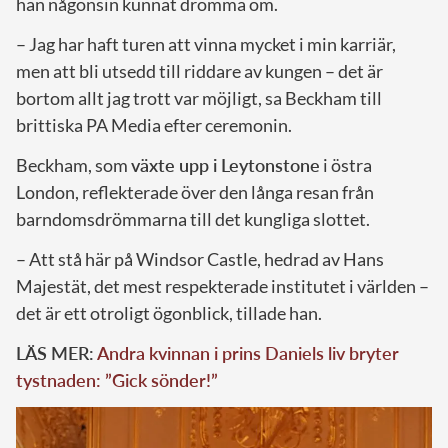
han någonsin kunnat drömma om.
– Jag har haft turen att vinna mycket i min karriär,
men att bli utsedd till riddare av kungen – det är
bortom allt jag trott var möjligt, sa Beckham till
brittiska PA Media efter ceremonin.
Beckham, som
växte upp i Leytonstone
i östra
London, reflekterade över den långa resan från
barndomsdrömmarna till det kungliga slottet.
– Att stå här på Windsor Castle, hedrad av Hans
Majestät, det mest respekterade institutet i världen –
det är ett otroligt ögonblick, tillade han.
LÄS MER:
Andra kvinnan i prins Daniels liv bryter
tystnaden: ”Gick sönder!”