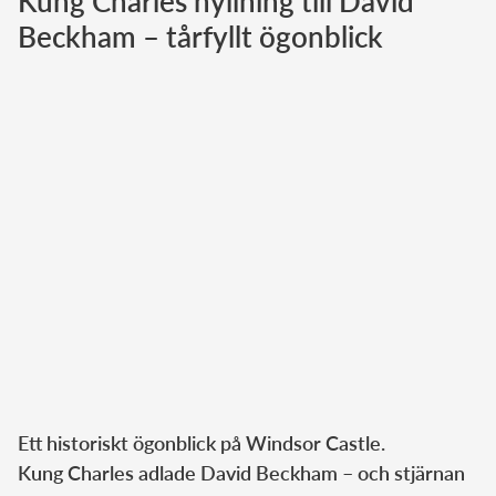
Kung Charles hyllning till David
Beckham – tårfyllt ögonblick
Norska kungahuset
Danska kungahuset
Spanska kungahuset
Nederländska kungahuset
Belgiska kungahuset
Jordanska kungahuset
Luxemburgska storhertighuset
Japanska kejsarhuset
Thailändska kungahuset
Marockanska kungahuset
Monacos furstehus
Ett historiskt ögonblick på Windsor Castle.
Kung Charles adlade David Beckham – och stjärnan