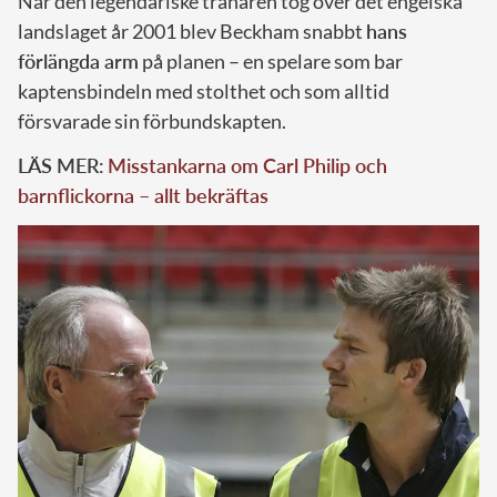
När den legendariske tränaren tog över det engelska
landslaget år 2001 blev Beckham snabbt
hans
förlängda arm
på planen – en spelare som bar
kaptensbindeln med stolthet och som alltid
försvarade sin förbundskapten.
LÄS MER:
Misstankarna om Carl Philip och
barnflickorna – allt bekräftas