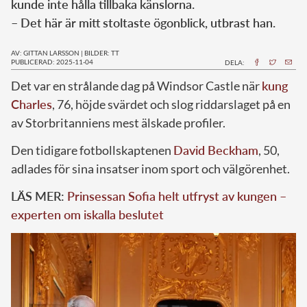
kunde inte hålla tillbaka känslorna.
– Det här är mitt stoltaste ögonblick, utbrast han.
AV: GITTAN LARSSON
|
BILDER: TT
PUBLICERAD: 2025-11-04
DELA:
Det var en strålande dag på Windsor Castle när
kung
Charles
, 76, höjde svärdet och slog riddarslaget på en
av Storbritanniens mest älskade profiler.
Den tidigare fotbollskaptenen
David Beckham
, 50,
adlades för sina insatser inom sport och välgörenhet.
LÄS MER:
Prinsessan Sofia helt utfryst av kungen –
experten om iskalla beslutet