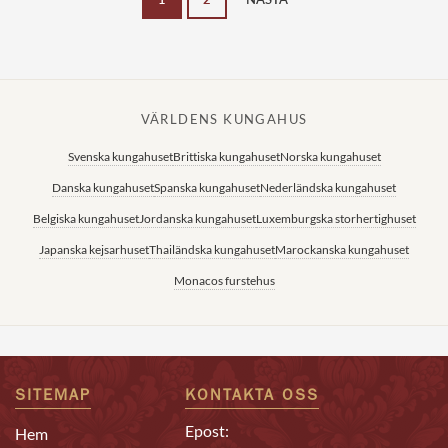
VÄRLDENS KUNGAHUS
Svenska kungahuset
Brittiska kungahuset
Norska kungahuset
Danska kungahuset
Spanska kungahuset
Nederländska kungahuset
Belgiska kungahuset
Jordanska kungahuset
Luxemburgska storhertighuset
Japanska kejsarhuset
Thailändska kungahuset
Marockanska kungahuset
Monacos furstehus
SITEMAP
KONTAKTA OSS
Epost:
Hem