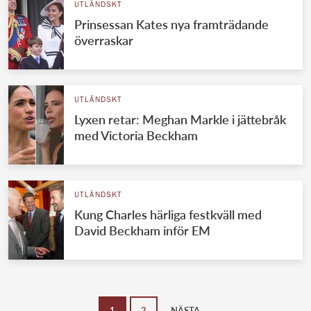
UTLÄNDSKT
Prinsessan Kates nya framträdande
överraskar
UTLÄNDSKT
Lyxen retar: Meghan Markle i jättebråk
med Victoria Beckham
UTLÄNDSKT
Kung Charles härliga festkväll med
David Beckham inför EM
1
2
NÄSTA