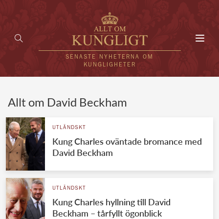
Toggl
navig
SENASTE NYHETERNA OM
KUNGLIGHETER
HEM
Allt om David Beckham
KUNGAFAMILJEN
UTLÄNDSKT
Kung Charles oväntade bromance med
UTLÄNDSKT
David Beckham
KÄNDISAR
VÄRLDENS KUNGAHUS
UTLÄNDSKT
Kung Charles hyllning till David
Svenska kungahuset
REDAKTION
Beckham – tårfyllt ögonblick
Brittiska kungahuset