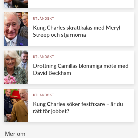
Norska kungahuset
UTLÄNDSKT
Danska kungahuset
Kung Charles skrattkalas med Meryl
Spanska kungahuset
Streep och stjärnorna
Nederländska kungahuset
Belgiska kungahuset
UTLÄNDSKT
Jordanska kungahuset
Drottning Camillas blommiga möte med
David Beckham
Luxemburgska storhertighuset
Japanska kejsarhuset
UTLÄNDSKT
Thailändska kungahuset
Kung Charles söker festfixare – är du
Marockanska kungahuset
rätt för jobbet?
Monacos furstehus
Mer om