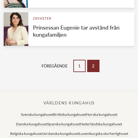
Norska kungahuset
ZNYHETER
Danska kungahuset
Prinsessan Eugenie tar avstånd från
Spanska kungahuset
kungafamiljen
Nederländska kungahuset
Belgiska kungahuset
Jordanska kungahuset
FÖREGÅENDE
1
2
Luxemburgska storhertighuset
Japanska kejsarhuset
Thailändska kungahuset
VÄRLDENS KUNGAHUS
Marockanska kungahuset
Svenska kungahuset
Brittiska kungahuset
Norska kungahuset
Monacos furstehus
Danska kungahuset
Spanska kungahuset
Nederländska kungahuset
Belgiska kungahuset
Jordanska kungahuset
Luxemburgska storhertighuset