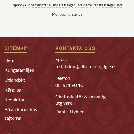
Japanska kejsarhuset
Thailändska kungahuset
Marockanska kungahuset
Monacos furstehus
SITEMAP
KONTAKTA OSS
Epost:
Hem
redaktion@alltomkungligt.se
Kungafamiljen
Telefon:
Utländskt
08-611 90 10
Kändisar
Chefredaktör & ansvarig
Redaktion
utgivare
Bästa kungahus-
Daniel Nyhlén
sajterna