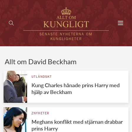
Toggl
navig
SENASTE NYHETERNA OM
KUNGLIGHETER
HEM
Allt om David Beckham
KUNGAFAMILJEN
UTLÄNDSKT
Kung Charles hånade prins Harry med
UTLÄNDSKT
hjälp av Beckham
KÄNDISAR
VÄRLDENS KUNGAHUS
ZNYHETER
Meghans konflikt med stjärnan drabbar
Svenska kungahuset
REDAKTION
prins Harry
Brittiska kungahuset