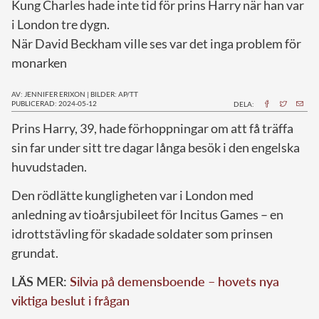
Kung Charles hade inte tid för prins Harry när han var
i London tre dygn.
När David Beckham ville ses var det inga problem för
monarken
AV: JENNIFER ERIXON
|
BILDER: AP/TT
PUBLICERAD: 2024-05-12
DELA:
P
rins Harry, 39, hade förhoppningar om att få träffa
sin far under sitt tre dagar långa besök i den engelska
huvudstaden.
Den rödlätte kungligheten var i London med
anledning av tioårsjubileet för Incitus Games – en
idrottstävling för skadade soldater som prinsen
grundat.
LÄS MER:
Silvia på demensboende – hovets nya
viktiga beslut i frågan