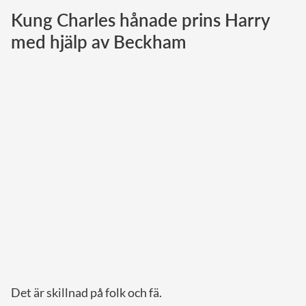
Kung Charles hånade prins Harry
Norska kungahuset
med hjälp av Beckham
Danska kungahuset
Spanska kungahuset
Nederländska kungahuset
Belgiska kungahuset
Jordanska kungahuset
Luxemburgska storhertighuset
Japanska kejsarhuset
Thailändska kungahuset
Marockanska kungahuset
Monacos furstehus
Det är skillnad på folk och fä.