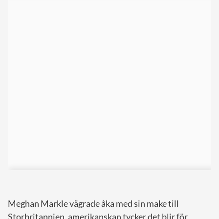
Meghan Markle vägrade åka med sin make till
Storbritannien, amerikanskan tycker det blir för