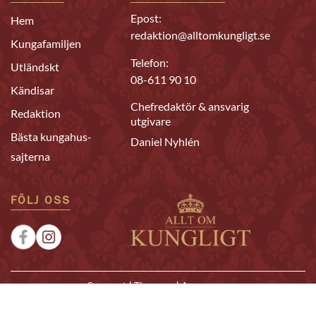
Epost:
Hem
redaktion@alltomkungligt.se
Kungafamiljen
Telefon:
Utländskt
08-611 90 10
Kändisar
Chefredaktör & ansvarig
Redaktion
utgivare
Bästa kungahus-
Daniel Nyhlén
sajterna
FÖLJ OSS
|
|
Sponsrat
Tipsa oss
Annonsera
© 2026 Allt om Kungligt. All rights reserved.