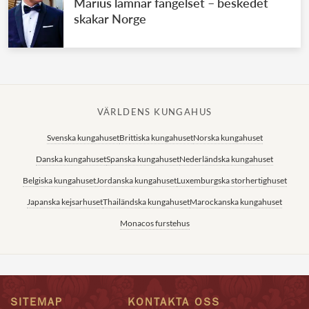
Marius lämnar fängelset – beskedet
skakar Norge
VÄRLDENS KUNGAHUS
Svenska kungahuset
Brittiska kungahuset
Norska kungahuset
Danska kungahuset
Spanska kungahuset
Nederländska kungahuset
Belgiska kungahuset
Jordanska kungahuset
Luxemburgska storhertighuset
Japanska kejsarhuset
Thailändska kungahuset
Marockanska kungahuset
Monacos furstehus
SITEMAP
KONTAKTA OSS