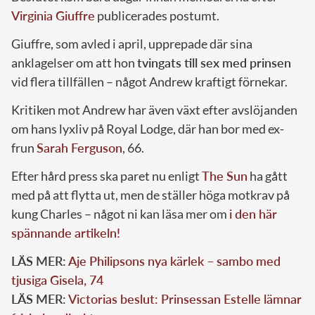
Virginia Giuffre
publicerades postumt.
Giuffre, som avled i april, upprepade där sina
anklagelser om att hon
tvingats till sex med prinsen
vid flera tillfällen – något Andrew kraftigt förnekar.
Kritiken mot Andrew har även växt efter avslöjanden
om hans lyxliv på Royal Lodge, där han bor med ex-
frun
Sarah Ferguson
, 66.
Efter hård press ska paret nu enligt
The Sun
ha gått
med på att flytta ut, men de ställer höga motkrav på
kung Charles – något ni kan läsa mer om
i den här
spännande artikeln!
LÄS MER:
Aje Philipsons nya kärlek – sambo med
tjusiga Gisela, 74
LÄS MER:
Victorias beslut: Prinsessan Estelle lämnar