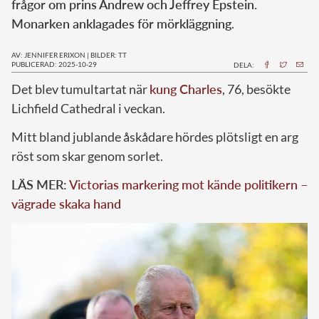
frågor om prins Andrew och Jeffrey Epstein.
Monarken anklagades för mörkläggning
.
AV: JENNIFER ERIXON
|
BILDER: TT
PUBLICERAD: 2025-10-29
DELA:
Det blev tumultartat när
kung Charles
, 76, besökte
Lichfield Cathedral i veckan.
Mitt bland jublande åskådare hördes plötsligt en arg
röst som skar genom sorlet.
LÄS MER:
Victorias markering mot kände politikern –
vägrade skaka hand