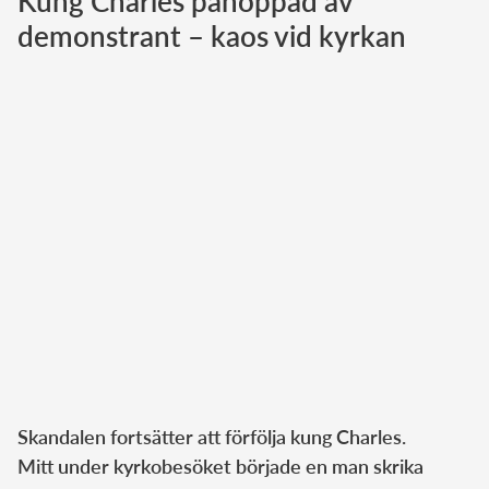
Kung Charles påhoppad av
demonstrant – kaos vid kyrkan
Norska kungahuset
Danska kungahuset
Spanska kungahuset
Nederländska kungahuset
Belgiska kungahuset
Jordanska kungahuset
Luxemburgska storhertighuset
Japanska kejsarhuset
Thailändska kungahuset
Marockanska kungahuset
Monacos furstehus
Skandalen fortsätter att förfölja kung Charles.
Mitt under kyrkobesöket började en man skrika