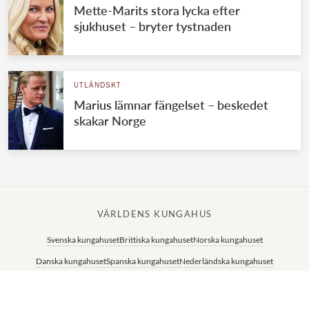
Mette-Marits stora lycka efter
sjukhuset – bryter tystnaden
UTLÄNDSKT
Marius lämnar fängelset – beskedet
skakar Norge
VÄRLDENS KUNGAHUS
Svenska kungahuset
Brittiska kungahuset
Norska kungahuset
Danska kungahuset
Spanska kungahuset
Nederländska kungahuset
Belgiska kungahuset
Jordanska kungahuset
Luxemburgska storhertighuset
Japanska kejsarhuset
Thailändska kungahuset
Marockanska kungahuset