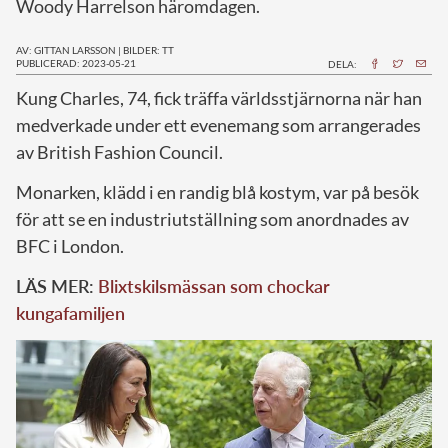
Woody Harrelson häromdagen.
AV: GITTAN LARSSON
|
BILDER: TT
PUBLICERAD: 2023-05-21
DELA:
K
ung Charles, 74, fick träffa världsstjärnorna när han
medverkade under ett evenemang som arrangerades
av British Fashion Council.
Monarken, klädd i en randig blå kostym, var på besök
för att se en industriutställning som anordnades av
BFC i London.
LÄS MER:
Blixtskilsmässan som chockar
kungafamiljen