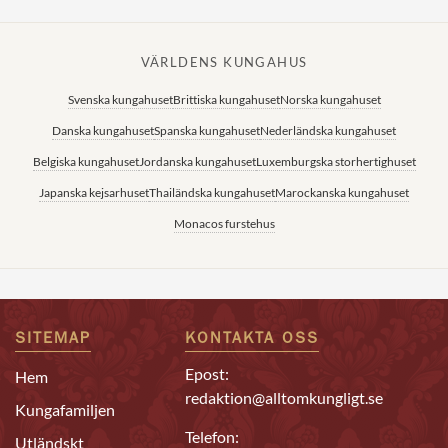
VÄRLDENS KUNGAHUS
Svenska kungahuset
Brittiska kungahuset
Norska kungahuset
Danska kungahuset
Spanska kungahuset
Nederländska kungahuset
Belgiska kungahuset
Jordanska kungahuset
Luxemburgska storhertighuset
Japanska kejsarhuset
Thailändska kungahuset
Marockanska kungahuset
Monacos furstehus
SITEMAP
KONTAKTA OSS
Epost:
Hem
redaktion@alltomkungligt.se
Kungafamiljen
Telefon:
Utländskt