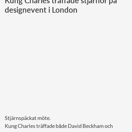
Kung Charles träffade stjärnor på
designevent i London
Norska kungahuset
Danska kungahuset
Spanska kungahuset
Nederländska kungahuset
Belgiska kungahuset
Jordanska kungahuset
Luxemburgska storhertighuset
Japanska kejsarhuset
Thailändska kungahuset
Marockanska kungahuset
Monacos furstehus
Stjärnspäckat möte.
Kung Charles träffade både David Beckham och