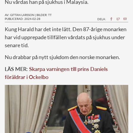
Nu vårdas han på sjukhus i Malaysia.
AV: GITTAN LARSSON
|
BILDER: TT
PUBLICERAD: 2024-02-28
DELA:
K
ung Harald har det inte lätt. Den 87-årige monarken
har vid upprepade tillfällen vårdats på sjukhus under
senare tid.
Nu drabbar på nytt sjukdom den norske monarken.
LÄS MER:
Skarpa varningen till prins Daniels
föräldrar i Ockelbo