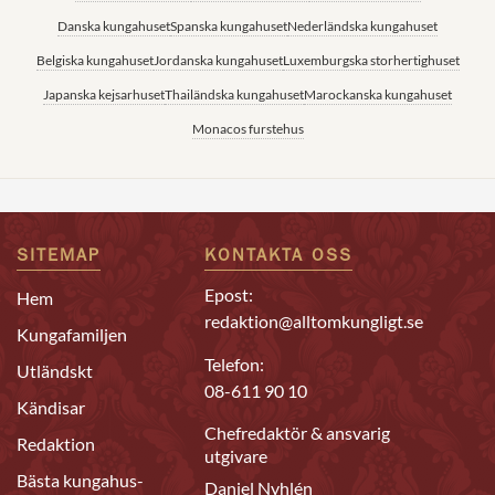
Danska kungahuset
Spanska kungahuset
Nederländska kungahuset
Belgiska kungahuset
Jordanska kungahuset
Luxemburgska storhertighuset
Japanska kejsarhuset
Thailändska kungahuset
Marockanska kungahuset
Monacos furstehus
SITEMAP
KONTAKTA OSS
Epost:
Hem
redaktion@alltomkungligt.se
Kungafamiljen
Telefon:
Utländskt
08-611 90 10
Kändisar
Chefredaktör & ansvarig
Redaktion
utgivare
Bästa kungahus-
Daniel Nyhlén