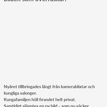
Norska kungahuset
Danska kungahuset
Spanska kungahuset
Nederländska kungahuset
Belgiska kungahuset
Jordanska kungahuset
Luxemburgska storhertighuset
Japanska kejsarhuset
Thailändska kungahuset
Marockanska kungahuset
Nyåret tillbringades långt från kamerablixtar och
Monacos furstehus
kungliga salonger.
Kungafamiljen höll firandet helt privat.
Samtidigt släpptes en ny bild – som nu väcker