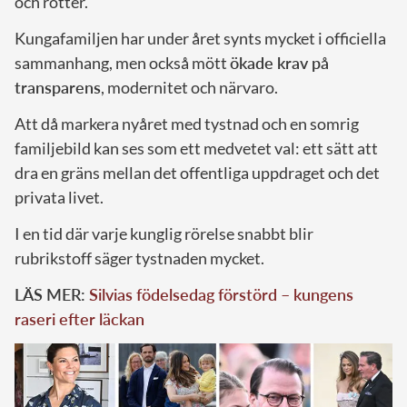
och rötter.
Kungafamiljen har under året synts mycket i officiella
sammanhang, men också mött
ökade krav på
transparens
, modernitet och närvaro.
Att då markera nyåret med tystnad och en somrig
familjebild kan ses som ett medvetet val: ett sätt att
dra en gräns mellan det offentliga uppdraget och det
privata livet.
I en tid där varje kunglig rörelse snabbt blir
rubrikstoff säger tystnaden mycket.
LÄS MER:
Silvias födelsedag förstörd – kungens
raseri efter läckan