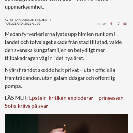
uppmärksamhet.
AV: GITTAN LARSSON
|
BILDER: TT
PUBLICERAD: 2026-01-02
DELA:
Medan fyrverkerierna lyste upp himlen runt om i
landet och tolvslaget ekade från stad till stad, valde
den svenska kungafamiljen en betydligt mer
tillbakadragen väg in i det nya året.
Nyårsfirandet skedde helt privat – utan officiella
framträdanden, utan galamiddagar och offentlig
pompa.
LÄS MER:
Epstein-kritiken exploderar – prinsessan
Sofia krävs på svar