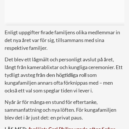
Enligt uppgifter firade familjens olika medlemmar in
det nya året var för sig, tillsammans med sina
respektive familjer.
Det blev ett lågmält och personligt avslut på året,
långt från kamerablixtar och kungliga ceremonier. Ett
tydligt avsteg
från den högtidliga roll
som
kungafamiljen annars ofta förknippas med – men
också ett val som speglar tiden vi lever i.
Nyår är för många en stund för eftertanke,
sammanfattning och nya löften. För kungafamiljen
blev det i år just det: en privat paus.
LÄS MER:
Avslöjat: Carl Philips vrede efter Sofias