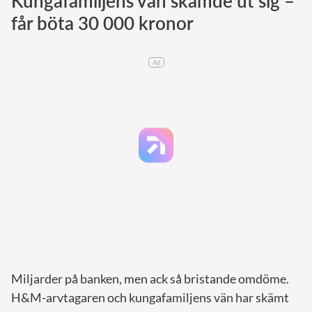
Kungafamiljens vän skämde ut sig –
får böta 30 000 kronor
Norska kungahuset
Danska kungahuset
Ad
Spanska kungahuset
Nederländska kungahuset
Belgiska kungahuset
Jordanska kungahuset
Luxemburgska storhertighuset
Japanska kejsarhuset
Thailändska kungahuset
Marockanska kungahuset
Monacos furstehus
Miljarder på banken, men ack så bristande omdöme.
H&M-arvtagaren och kungafamiljens vän har skämt