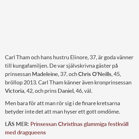
Carl Tham och hans hustru Elinore, 37, är goda vänner
till kungafamiljen. De var självskrivna gäster på
prinsessan
Madeleine
, 37, och
Chris O’Neills
, 45,
bröllop 2013. Carl Tham känner även kronprinsessan
Victoria
, 42, och prins
Daniel
, 46, väl.
Men bara för att man rör sig i de finare kretsarna
betyder inte det att man hyser ett gott omdöme.
LÄS MER:
Prinsessan Christinas glammiga festkväll
med dragqueens