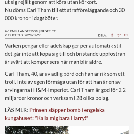
ut sig rejält genom att köra utan körkort.
Nu döms Carl Tham till ett strafföreläggande och 30
000 kronor i dagsböter.
AV: EMMA ANDERSSON
|
BILDER: TT
PUBLICERAD: 2020-02-27
DELA:
V
arken pengar eller adelskap ger per automatik stil,
det går inte att köpa sig till och bristande uppfostran
är svårt att kompensera när man blir äldre.
Carl Tham, 40, är av adlig börd och han är rik som ett
troll. Inte av egen förmåga utan för att han är en av
arvingarna i H&M-imperiet. Carl Tham är god för 2,2
miljarder kronor och verksam i 28 olika bolag.
LÄS MER:
Prinsen släpper bomb i engelska
kungahuset: ”Kalla mig bara Harry!”