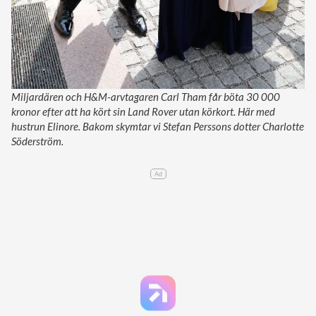
Miljardären och H&M-arvtagaren Carl Tham får böta 30 000
kronor efter att ha kört sin Land Rover utan körkort. Här med
hustrun Elinore. Bakom skymtar vi Stefan Perssons dotter Charlotte
Söderström.
Ad