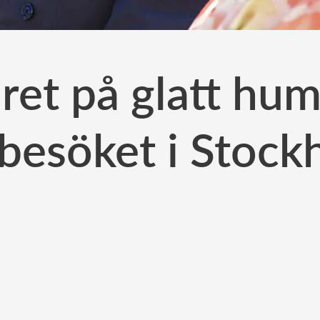
et på glatt hu
sbesöket i Stock