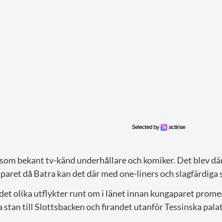
som bekant tv-känd underhållare och komiker. Det blev därf
paret då Batra kan det där med one-liners och slagfärdiga
det olika utflykter runt om i länet innan kungaparet prom
 stan till Slottsbacken och firandet utanför Tessinska palat