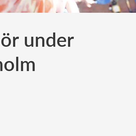
mör under
holm