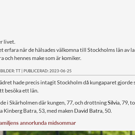
r livet.
et erfara när de hälsades välkomna till Stockholms län av 
a och hennes make som är komiker.
|
BILDER: TT
|
PUBLICERAD: 2023-06-25
dret hade precis intagit Stockholm då kungaparet gjorde s
tt besöka ett län.
de i Skärholmen där kungen, 77, och drottning
Silvia
, 79, 
a Kinberg Batra, 53, med maken
David Batra
, 50.
amiljens annorlunda midsommar