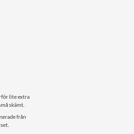
ör lite extra
 små skämt.
enerade från
set.