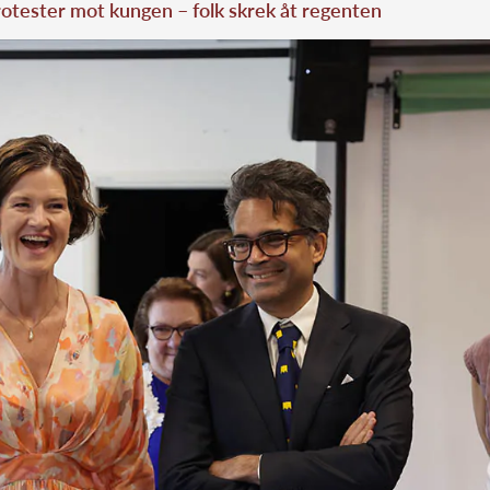
rotester mot kungen – folk skrek åt regenten