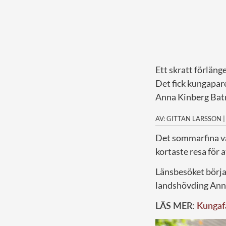
Ett skratt förlänge
Det fick kungapar
Anna Kinberg Batr
AV: GITTAN LARSSON
D
et sommarfina vä
kortaste resa för a
Länsbesöket börja
landshövding Ann
LÄS MER:
Kungaf