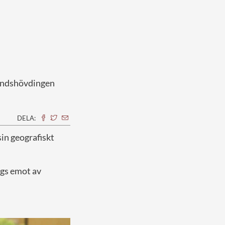
landshövdingen
DELA:
in geografiskt
togs emot av