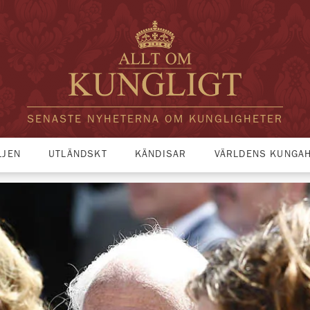
SENASTE NYHETERNA OM KUNGLIGHETER
LJEN
UTLÄNDSKT
KÄNDISAR
VÄRLDENS KUNGA