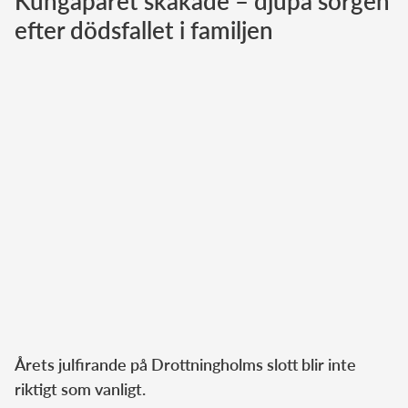
Kungaparet skakade – djupa sorgen
efter dödsfallet i familjen
Norska kungahuset
Danska kungahuset
Spanska kungahuset
Nederländska kungahuset
Belgiska kungahuset
Jordanska kungahuset
Luxemburgska storhertighuset
Japanska kejsarhuset
Thailändska kungahuset
Marockanska kungahuset
Monacos furstehus
Årets julfirande på Drottningholms slott blir inte
riktigt som vanligt.