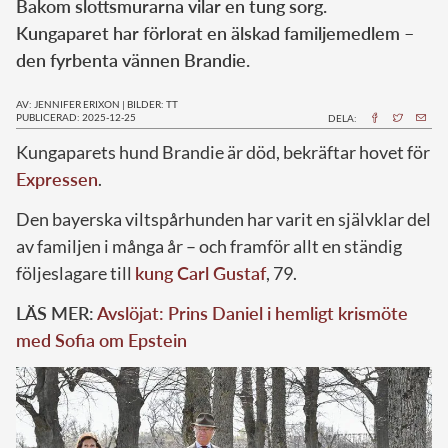
Bakom slottsmurarna vilar en tung sorg.
Kungaparet har förlorat en älskad familjemedlem –
den fyrbenta vännen Brandie.
AV: JENNIFER ERIXON
|
BILDER: TT
PUBLICERAD: 2025-12-25
DELA:
Kungaparets hund Brandie är död, bekräftar hovet för
Expressen
.
Den bayerska viltspårhunden har varit en självklar del
av familjen i många år – och framför allt en ständig
följeslagare till
kung Carl Gustaf
, 79.
LÄS MER:
Avslöjat: Prins Daniel i hemligt krismöte
med Sofia om Epstein