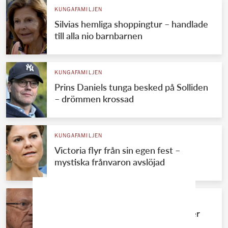
KUNGAFAMILJEN
Silvias hemliga shoppingtur – handlade
till alla nio barnbarnen
KUNGAFAMILJEN
Prins Daniels tunga besked på Solliden
– drömmen krossad
KUNGAFAMILJEN
Victoria flyr från sin egen fest –
mystiska frånvaron avslöjad
KUNGAFAMILJEN
Kungens okända systerdotter bryter
tystnaden – avslöjar allt