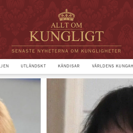
SENASTE NYHETERNA OM KUNGLIGHETER
LJEN
UTLÄNDSKT
KÄNDISAR
VÄRLDENS KUNGA