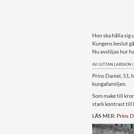
Hon ska hålla sig 
Kungens beslut går
Nu avslöjas hur h
AV: GITTAN LARSSON
P
rins Daniel, 51, 
kungafamiljen.
Som make till kro
stark kontrast til
LÄS MER:
Prins D