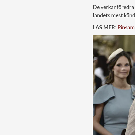
De verkar föredra 
landets mest kända
LÄS MER:
Pinsamt