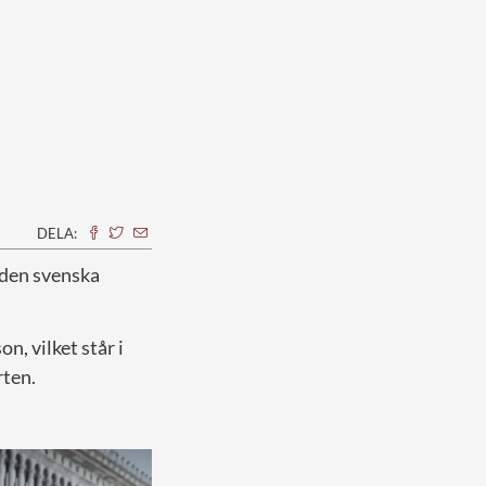
DELA:
l den svenska
on, vilket står i
rten.