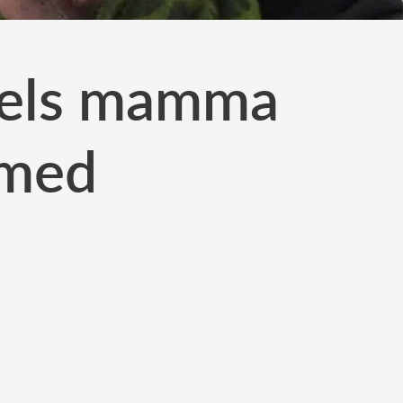
iels mamma
 med