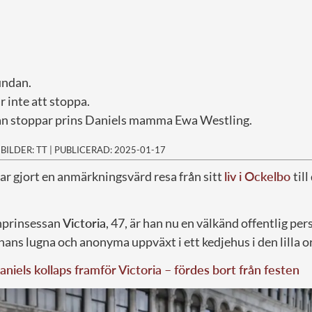
undan.
 inte att stoppa.
an stoppar prins Daniels mamma Ewa Westling.
|
BILDER: TT
|
PUBLICERAD: 2025-01-17
har gjort en anmärkningsvärd resa från sitt
liv i Ockelbo
til
nprinsessan
Victoria
, 47, är han nu en välkänd offentlig pers
l hans lugna och anonyma uppväxt i ett kedjehus i den lilla o
aniels kollaps framför Victoria – fördes bort från festen