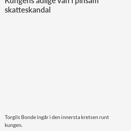
Kungens adlige vän i pinsam
skatteskandal
Norska kungahuset
Danska kungahuset
Spanska kungahuset
Nederländska kungahuset
Belgiska kungahuset
Jordanska kungahuset
Luxemburgska storhertighuset
Japanska kejsarhuset
Thailändska kungahuset
Marockanska kungahuset
Monacos furstehus
Torgils Bonde ingår i den innersta kretsen runt
kungen.