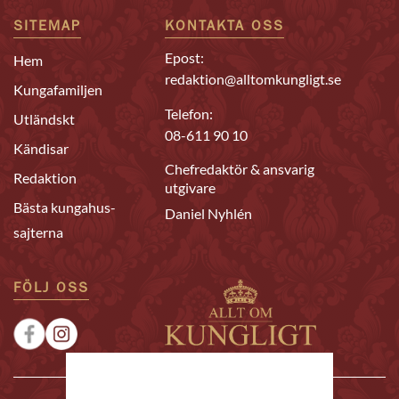
SITEMAP
KONTAKTA OSS
Epost:
Hem
redaktion@alltomkungligt.se
Kungafamiljen
Telefon:
Utländskt
08-611 90 10
Kändisar
Chefredaktör & ansvarig
Redaktion
utgivare
Bästa kungahus-
Daniel Nyhlén
sajterna
FÖLJ OSS
|
|
Sponsrat
Tipsa oss
Annonsera