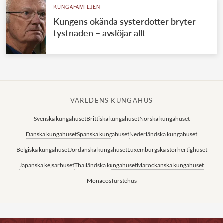
KUNGAFAMILJEN
Kungens okända systerdotter bryter
tystnaden – avslöjar allt
VÄRLDENS KUNGAHUS
Svenska kungahuset
Brittiska kungahuset
Norska kungahuset
Danska kungahuset
Spanska kungahuset
Nederländska kungahuset
Belgiska kungahuset
Jordanska kungahuset
Luxemburgska storhertighuset
Japanska kejsarhuset
Thailändska kungahuset
Marockanska kungahuset
Monacos furstehus