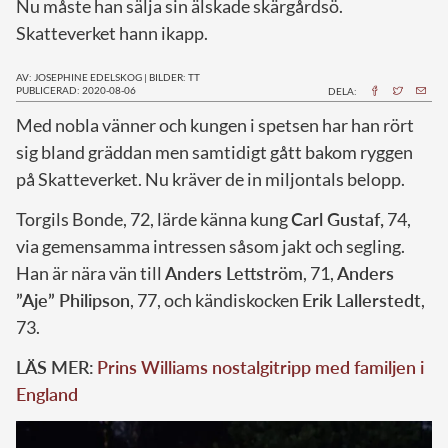
Nu måste han sälja sin älskade skärgårdsö.
Skatteverket hann ikapp.
AV: JOSEPHINE EDELSKOG
|
BILDER: TT
PUBLICERAD: 2020-08-06
DELA:
M
ed nobla vänner och kungen i spetsen har han rört
sig bland gräddan men samtidigt gått bakom ryggen
på Skatteverket. Nu kräver de in miljontals belopp.
Torgils Bonde, 72, lärde känna kung
Carl Gustaf,
74,
via gemensamma intressen såsom jakt och segling.
Han är nära vän till
Anders Lettström
, 71,
Anders
”Aje” Philipson
, 77, och kändiskocken
Erik Lallerstedt
,
73.
LÄS MER:
Prins Williams nostalgitripp med familjen i
England