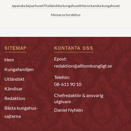
Japanska kejsarhuset
Thailändska kungahuset
Marockanska kungahuset
Monacos furstehus
SITEMAP
KONTAKTA OSS
Epost:
Hem
redaktion@alltomkungligt.se
Kungafamiljen
Telefon:
Utländskt
08-611 90 10
Kändisar
Chefredaktör & ansvarig
Redaktion
utgivare
Bästa kungahus-
Daniel Nyhlén
sajterna