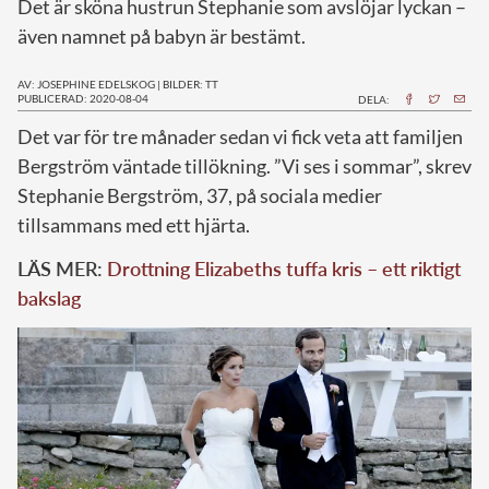
Det är sköna hustrun Stephanie som avslöjar lyckan –
även namnet på babyn är bestämt.
AV: JOSEPHINE EDELSKOG
|
BILDER: TT
PUBLICERAD: 2020-08-04
DELA:
D
et var för tre månader sedan vi fick veta att familjen
Bergström väntade tillökning. ”Vi ses i sommar”, skrev
Stephanie Bergström, 37, på sociala medier
tillsammans med ett hjärta.
LÄS MER:
Drottning Elizabeths tuffa kris – ett riktigt
bakslag