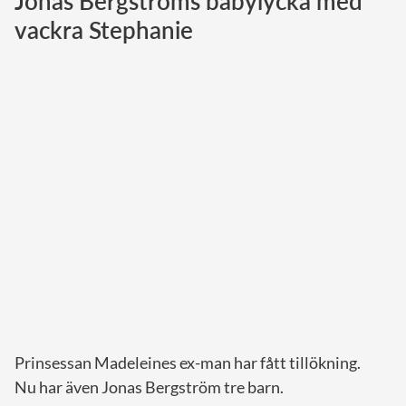
Jonas Bergströms babylycka med
vackra Stephanie
Norska kungahuset
Danska kungahuset
Spanska kungahuset
Nederländska kungahuset
Belgiska kungahuset
Jordanska kungahuset
Luxemburgska storhertighuset
Japanska kejsarhuset
Thailändska kungahuset
Marockanska kungahuset
Monacos furstehus
Prinsessan Madeleines ex-man har fått tillökning.
Nu har även Jonas Bergström tre barn.