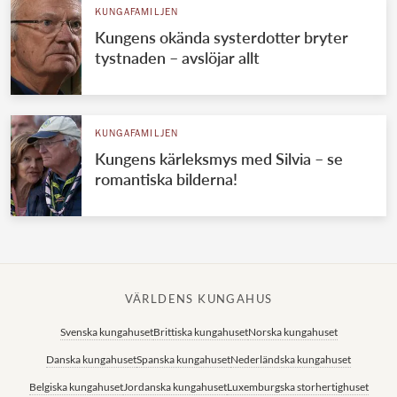
KUNGAFAMILJEN
Kungens okända systerdotter bryter
tystnaden – avslöjar allt
KUNGAFAMILJEN
Kungens kärleksmys med Silvia – se
romantiska bilderna!
VÄRLDENS KUNGAHUS
Svenska kungahuset
Brittiska kungahuset
Norska kungahuset
Danska kungahuset
Spanska kungahuset
Nederländska kungahuset
Belgiska kungahuset
Jordanska kungahuset
Luxemburgska storhertighuset