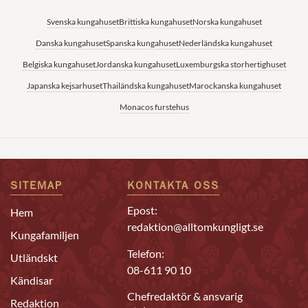
Svenska kungahuset
Brittiska kungahuset
Norska kungahuset
Danska kungahuset
Spanska kungahuset
Nederländska kungahuset
Belgiska kungahuset
Jordanska kungahuset
Luxemburgska storhertighuset
Japanska kejsarhuset
Thailändska kungahuset
Marockanska kungahuset
Monacos furstehus
SITEMAP
KONTAKTA OSS
Epost:
Hem
redaktion@alltomkungligt.se
Kungafamiljen
Telefon:
Utländskt
08-611 90 10
Kändisar
Chefredaktör & ansvarig
Redaktion