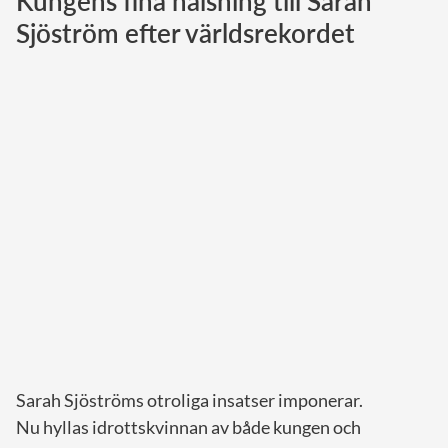
Kungens fina hälsning till Sarah
Sjöström efter världsrekordet
Norska kungahuset
Danska kungahuset
Spanska kungahuset
Nederländska kungahuset
Belgiska kungahuset
Jordanska kungahuset
Luxemburgska storhertighuset
Japanska kejsarhuset
Thailändska kungahuset
Marockanska kungahuset
Monacos furstehus
Sarah Sjöströms otroliga insatser imponerar.
Nu hyllas idrottskvinnan av både kungen och