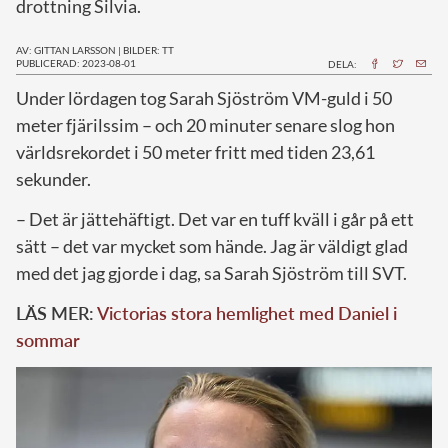
drottning Silvia.
AV: GITTAN LARSSON
|
BILDER: TT
PUBLICERAD: 2023-08-01
DELA:
U
nder lördagen tog Sarah Sjöström VM-guld i 50
meter fjärilssim – och 20 minuter senare slog hon
världsrekordet i 50 meter fritt med tiden 23,61
sekunder.
– Det är jättehäftigt. Det var en tuff kväll i går på ett
sätt – det var mycket som hände. Jag är väldigt glad
med det jag gjorde i dag, sa Sarah Sjöström till SVT.
LÄS MER:
Victorias stora hemlighet med Daniel i
sommar