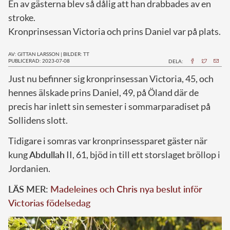
En av gästerna blev så dålig att han drabbades av en
stroke.
Kronprinsessan Victoria och prins Daniel var på plats.
AV: GITTAN LARSSON
|
BILDER: TT
PUBLICERAD: 2023-07-08
DELA:
J
ust nu befinner sig kronprinsessan Victoria, 45, och
hennes älskade prins Daniel, 49, på Öland där de
precis har inlett sin semester i sommarparadiset på
Sollidens slott.
Tidigare i somras var kronprinsessparet gäster när
kung
Abdullah
II, 61, bjöd in till ett storslaget bröllop i
Jordanien.
LÄS MER:
Madeleines och Chris nya beslut inför
Victorias födelsedag