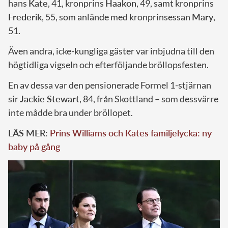
hans
Kate
, 41, kronprins
Haakon
, 49, samt kronprins
Frederik
, 55, som anlände med kronprinsessan
Mary
,
51.
Även andra, icke-kungliga gäster var inbjudna till den
högtidliga vigseln och efterföljande bröllopsfesten.
En av dessa var den pensionerade Formel 1-stjärnan
sir
Jackie Stewart
, 84, från Skottland – som dessvärre
inte mådde bra under bröllopet.
LÄS MER:
Prins Williams och Kates familjelycka: ny
baby på gång