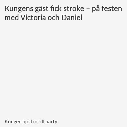
Kungens gäst fick stroke – på festen
Norska kungahuset
med Victoria och Daniel
Danska kungahuset
Spanska kungahuset
Nederländska kungahuset
Belgiska kungahuset
Jordanska kungahuset
Luxemburgska storhertighuset
Japanska kejsarhuset
Thailändska kungahuset
Marockanska kungahuset
Monacos furstehus
Kungen bjöd in till party.