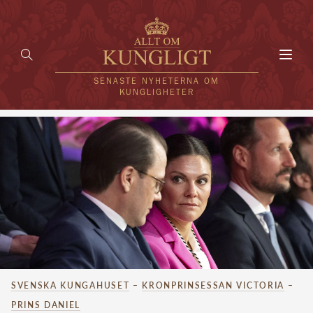
Toggl
navig
SENASTE NYHETERNA OM
KUNGLIGHETER
HEM
KUNGAFAMILJEN
UTLÄNDSKT
KÄNDISAR
VÄRLDENS KUNGAHUS
SVENSKA KUNGAHUSET
–
KRONPRINSESSAN VICTORIA
–
Svenska kungahuset
REDAKTION
PRINS DANIEL
Brittiska kungahuset