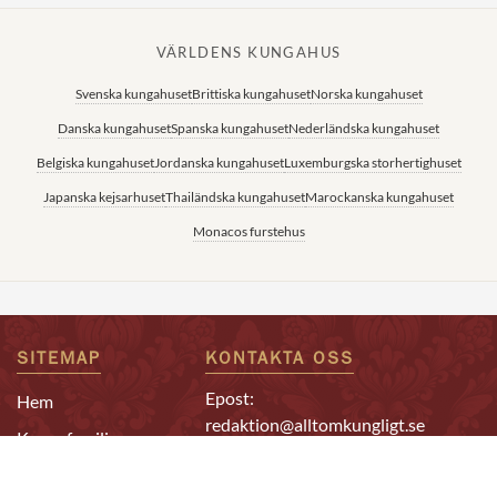
VÄRLDENS KUNGAHUS
Svenska kungahuset
Brittiska kungahuset
Norska kungahuset
Danska kungahuset
Spanska kungahuset
Nederländska kungahuset
Belgiska kungahuset
Jordanska kungahuset
Luxemburgska storhertighuset
Japanska kejsarhuset
Thailändska kungahuset
Marockanska kungahuset
Monacos furstehus
SITEMAP
KONTAKTA OSS
Epost:
Hem
redaktion@alltomkungligt.se
Kungafamiljen
Telefon:
Utländskt
08-611 90 10