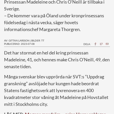
Prinsessan Madeleine och Chris O’Neill är tillbaka i
Sverige.
– De kommer vara på Öland under kronprinsessans
födelsedag i nästa vecka, säger hovets
informationschef Margareta Thorgren.
AV: GITTAN LARSSON
|
BILDER: TT
PUBLICERAD: 2023-07-08
DELA:
D
et har stormat en hel del kring prinsessan
Madeleine, 41, och hennes make Chris O’Neill, 49, den
senaste tiden.
Många svenskar blev upprörda när SVT:s ”Uppdrag
granskning” avslöjade hur kungen hade beordrat
Statens fastighetsverk att lyxrenovera en 400
kvadratmeter stor våning åt Madeleine på Hovstallet
mitt i Stockholms city.