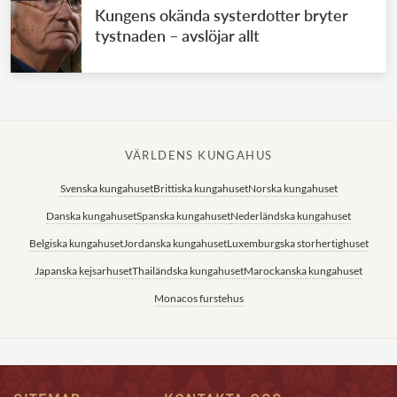
Kungens okända systerdotter bryter
tystnaden – avslöjar allt
VÄRLDENS KUNGAHUS
Svenska kungahuset
Brittiska kungahuset
Norska kungahuset
Danska kungahuset
Spanska kungahuset
Nederländska kungahuset
Belgiska kungahuset
Jordanska kungahuset
Luxemburgska storhertighuset
Japanska kejsarhuset
Thailändska kungahuset
Marockanska kungahuset
Monacos furstehus