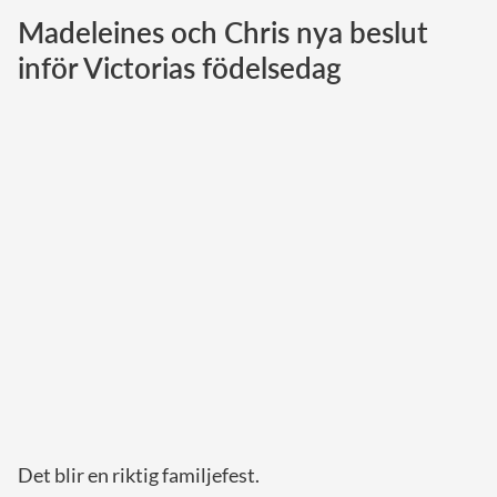
Madeleines och Chris nya beslut
Norska kungahuset
inför Victorias födelsedag
Danska kungahuset
Spanska kungahuset
Nederländska kungahuset
Belgiska kungahuset
Jordanska kungahuset
Luxemburgska storhertighuset
Japanska kejsarhuset
Thailändska kungahuset
Marockanska kungahuset
Monacos furstehus
Det blir en riktig familjefest.