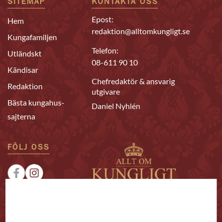
SITEMAP
KONTAKTA OSS
Epost:
Hem
redaktion@alltomkungligt.se
Kungafamiljen
Telefon:
Utländskt
08-611 90 10
Kändisar
Chefredaktör & ansvarig
Redaktion
utgivare
Bästa kungahus-
Daniel Nyhlén
sajterna
FÖLJ OSS
|
|
Sponsrat
Tipsa oss
Annonsera