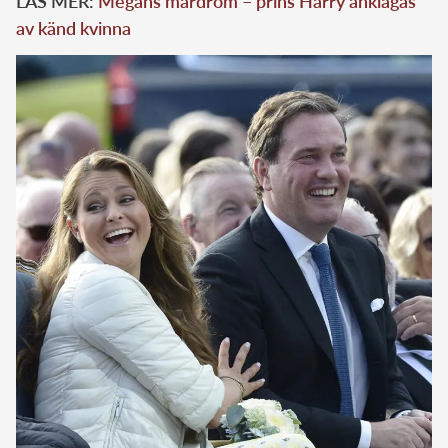
LÄS MER:
Megans mardröm – prins Harry anklagas
av känd kvinna