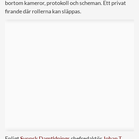
bortom kameror, protokoll och scheman. Ett privat
firande där rollerna kan släppas.
Enligt
Svensk Damtidnings
chefredaktör
Johan T