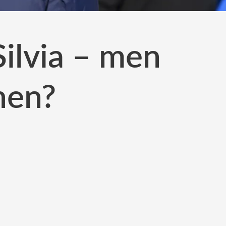
ilvia – men
nen?