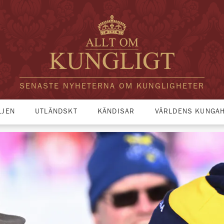
SENASTE NYHETERNA OM KUNGLIGHETER
LJEN
UTLÄNDSKT
KÄNDISAR
VÄRLDENS KUNGA