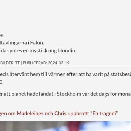
sa.
tävlingarna i Falun.
ida syntes en mystisk ung blondin.
|
BILDER: TT
|
PUBLICERAD: 2024-03-19
recis återvänt hem till värmen efter att ha varit på statsbe
0.
r att planet hade landat i Stockholm var det dags för monar
en om Madeleines och Chris uppbrott: ”En tragedi”