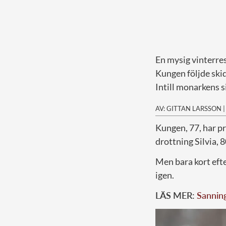
En mysig vinterre
Kungen följde skid
Intill monarkens s
AV: GITTAN LARSSON
K
ungen, 77, har p
drottning Silvia, 8
Men bara kort efte
igen.
LÄS MER:
Sanning