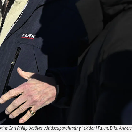
rins Carl Philip besökte världscupavslutning i skidor i Falun. Bild: Ande