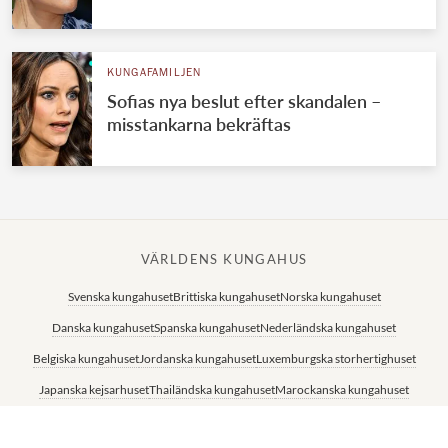
KUNGAFAMILJEN
Sofias nya beslut efter skandalen –
misstankarna bekräftas
VÄRLDENS KUNGAHUS
Svenska kungahuset
Brittiska kungahuset
Norska kungahuset
Danska kungahuset
Spanska kungahuset
Nederländska kungahuset
Belgiska kungahuset
Jordanska kungahuset
Luxemburgska storhertighuset
Japanska kejsarhuset
Thailändska kungahuset
Marockanska kungahuset
Monacos furstehus