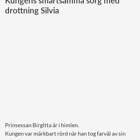
Kungens smärtsamma sorg med
drottning Silvia
Norska kungahuset
Danska kungahuset
Spanska kungahuset
Nederländska kungahuset
Belgiska kungahuset
Jordanska kungahuset
Luxemburgska storhertighuset
Japanska kejsarhuset
Thailändska kungahuset
Marockanska kungahuset
Monacos furstehus
Prinsessan Birgitta är i himlen.
Kungen var märkbart rörd när han tog farväl av sin