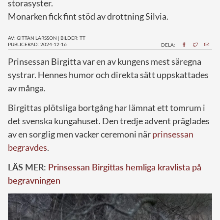
storasyster.
Monarken fick fint stöd av drottning Silvia.
AV: GITTAN LARSSON
|
BILDER: TT
PUBLICERAD: 2024-12-16
DELA:
P
rinsessan Birgitta var en av kungens mest säregna
systrar. Hennes humor och direkta sätt uppskattades
av många.
Birgittas plötsliga bortgång har lämnat ett tomrum i
det svenska kungahuset. Den tredje advent präglades
av en sorglig men vacker ceremoni när
prinsessan
begravdes
.
LÄS MER:
Prinsessan Birgittas hemliga kravlista på
begravningen