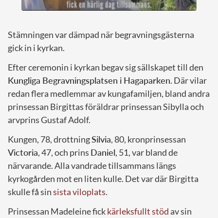
Stämningen var dämpad när begravningsgästerna
gick in i kyrkan.
Efter ceremonin i kyrkan begav sig sällskapet till den
Kungliga Begravningsplatsen i Hagaparken
. Där vilar
redan flera medlemmar av kungafamiljen, bland andra
prinsessan Birgittas föräldrar prinsessan Sibylla och
arvprins Gustaf Adolf.
Kungen, 78, drottning
Silvia
, 80, kronprinsessan
Victoria
, 47, och prins
Daniel
, 51, var bland de
närvarande. Alla vandrade tillsammans längs
kyrkogården mot en liten kulle. Det var där Birgitta
skulle få sin
sista viloplats
.
Prinsessan Madeleine fick
kärleksfullt stöd
av sin