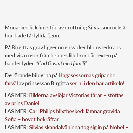
Monarken fick fint stöd av drottning Silvia som också
hon hade tårfyllda ögon.
På Birgittas grav ligger nu en vacker blomsterkrans
med vita rosor från hennes lillebror
där texten på
bandet lyder:
”Carl Gustaf med familj”.
De rörande bilderna på
Hagasessornas gripande
farväl
av prinsessan Birgitta
ser ni i den här artikeln!
LÄS MER:
Bilderna avslöjar Victorias tårar – stöttas
av prins Daniel
LÄS MER:
Carl Philips blixtbesked: lämnar gravida
Sofia – hovet bekräftar
LÄS MER:
Silvias skandalväninna tog sig in på Nobel –