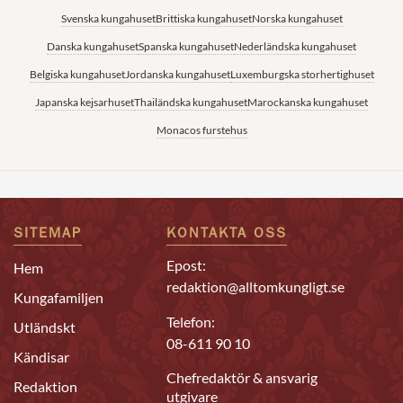
Svenska kungahuset
Brittiska kungahuset
Norska kungahuset
Danska kungahuset
Spanska kungahuset
Nederländska kungahuset
Belgiska kungahuset
Jordanska kungahuset
Luxemburgska storhertighuset
Japanska kejsarhuset
Thailändska kungahuset
Marockanska kungahuset
Monacos furstehus
SITEMAP
KONTAKTA OSS
Epost:
Hem
redaktion@alltomkungligt.se
Kungafamiljen
Telefon:
Utländskt
08-611 90 10
Kändisar
Chefredaktör & ansvarig
Redaktion
utgivare