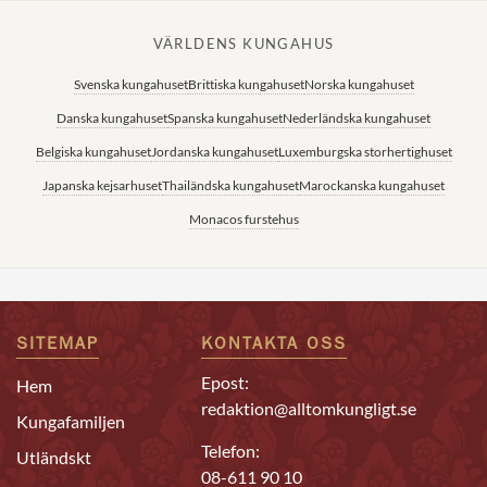
VÄRLDENS KUNGAHUS
Svenska kungahuset
Brittiska kungahuset
Norska kungahuset
Danska kungahuset
Spanska kungahuset
Nederländska kungahuset
Belgiska kungahuset
Jordanska kungahuset
Luxemburgska storhertighuset
Japanska kejsarhuset
Thailändska kungahuset
Marockanska kungahuset
Monacos furstehus
SITEMAP
KONTAKTA OSS
Epost:
Hem
redaktion@alltomkungligt.se
Kungafamiljen
Telefon:
Utländskt
08-611 90 10