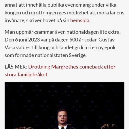
annat att innehålla publika evenemang under vilka
kungen och drottningen ges möjlighet att möta länens
invånare, skriver hovet på sin
hemsida
.
Man uppmärksammar även nationaldagen lite extra.
Den 6 juni 2023 var på dagen 500 år sedan Gustav
Vasa valdes till kung och landet gick in i en ny epok
som formade nationalstaten Sverige.
LÄS MER:
Drottning Margrethes comeback efter
stora familjebråket