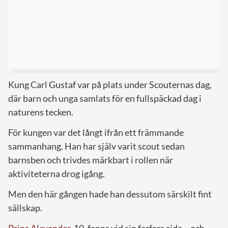
Kung Carl Gustaf var på plats under Scouternas dag,
där barn och unga samlats för en fullspäckad dag i
naturens tecken.
För kungen var det långt ifrån ett främmande
sammanhang. Han har själv varit scout sedan
barnsben och trivdes märkbart i rollen när
aktiviteterna drog igång.
Men den här gången hade han dessutom särskilt fint
sällskap.
Prins Alexander
, 10, fanns vid sin farfars sida – och