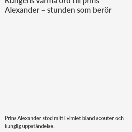
Kungens varma ord till prins
Alexander – stunden som berör
Norska kungahuset
Danska kungahuset
Spanska kungahuset
Nederländska kungahuset
Belgiska kungahuset
Jordanska kungahuset
Luxemburgska storhertighuset
Japanska kejsarhuset
Thailändska kungahuset
Marockanska kungahuset
Monacos furstehus
Prins Alexander stod mitt i vimlet bland scouter och
kunglig uppståndelse.