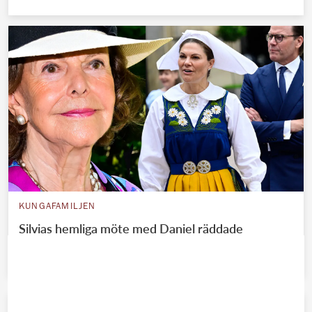
KUNGAFAMILJEN
Silvias hemliga möte med Daniel räddade
Victorias äktenskap