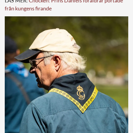
LÄS MER:
Chocken: Prins Daniels föräldrar portade
från kungens firande