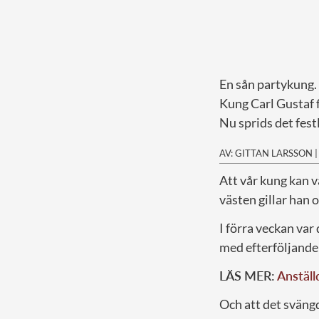
En sån partykung.
Kung Carl Gustaf f
Nu sprids det festl
AV: GITTAN LARSSON
A
tt vår kung kan v
västen gillar han 
I förra veckan va
med efterföljande
LÄS MER:
Anställ
Och att det svängd