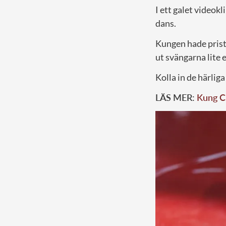
I ett galet videok
dans.
Kungen hade pris
ut svängarna lite e
Kolla in de härlig
LÄS MER:
Kung Ch