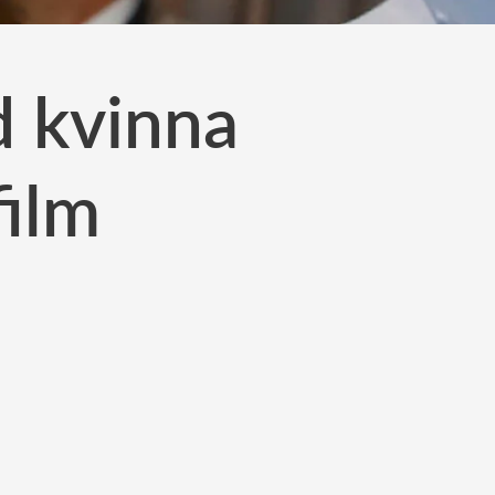
d kvinna
film