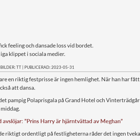
ick feeling och dansade loss vid bordet.
iga klippet i sociala medier.
|
BILDER: TT
|
PUBLICERAD: 2023-05-31
are en riktig festprisse är ingen hemlighet. När han har fått
också att dansa.
r det pampig Polaprisgala på Grand Hotel och Vinterträdgå
 middag.
d avslöjar: ”Prins Harry är hjärntvättad av Meghan”
e riktigt ordentligt på festligheterna råder det ingen tvek