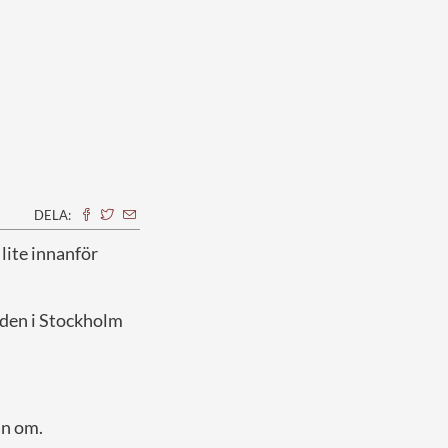
DELA:
 lite innanför
rden i Stockholm
an om.