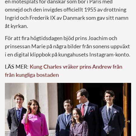
en mötesplats för danskar som bor i Paris med
omnejd och den invigdes officiellt 1955 av drottning
Ingrid och Frederik IX av Danmark som gav sitt namn
åt kyrkan.
För att fira högtidsdagen bjöd prins Joachim och
prinsessan Marie på några bilder från sonens uppväxt
i en digital klippbok på kungahusets Instagram-konto.
LÄS MER:
Kung Charles vräker prins Andrew från
från kungliga bostaden