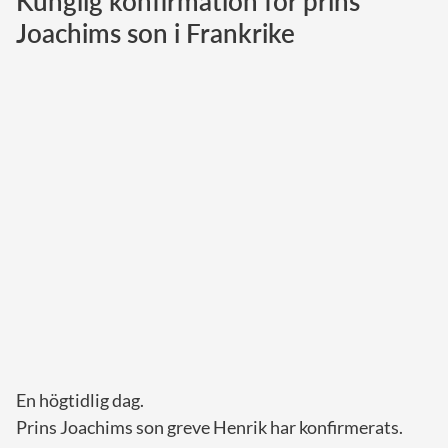
Kunglig konfirmation för prins
Joachims son i Frankrike
Norska kungahuset
Danska kungahuset
Spanska kungahuset
Nederländska kungahuset
Belgiska kungahuset
Jordanska kungahuset
Luxemburgska storhertighuset
Japanska kejsarhuset
Thailändska kungahuset
Marockanska kungahuset
Monacos furstehus
En högtidlig dag.
Prins Joachims son greve Henrik har konfirmerats.