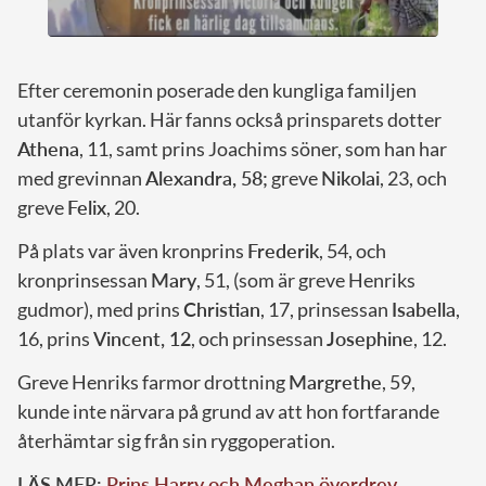
Efter ceremonin poserade den kungliga familjen
utanför kyrkan. Här fanns också prinsparets dotter
Athena
, 11, samt prins Joachims söner, som han har
med grevinnan
Alexandra, 58;
greve
Nikolai
, 23, och
greve
Felix
, 20.
På plats var även kronprins
Frederik
, 54, och
kronprinsessan
Mary
, 51, (som är greve Henriks
gudmor), med prins
Christian
, 17, prinsessan
Isabella
,
16, prins
Vincent, 12
, och prinsessan
Josephine
, 12.
Greve Henriks farmor drottning
Margrethe
, 59,
kunde inte närvara på grund av att hon fortfarande
återhämtar sig från sin ryggoperation.
LÄS MER:
Prins Harry och Meghan överdrev