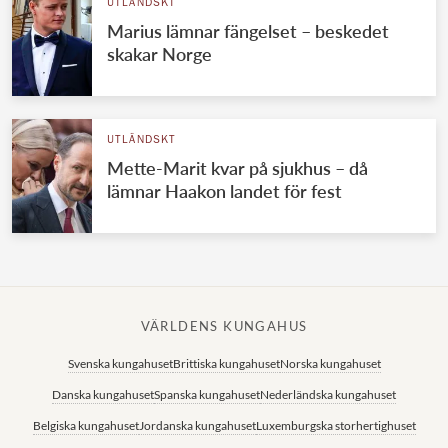
UTLÄNDSKT
Marius lämnar fängelset – beskedet
skakar Norge
UTLÄNDSKT
Mette-Marit kvar på sjukhus – då
lämnar Haakon landet för fest
VÄRLDENS KUNGAHUS
Svenska kungahuset
Brittiska kungahuset
Norska kungahuset
Danska kungahuset
Spanska kungahuset
Nederländska kungahuset
Belgiska kungahuset
Jordanska kungahuset
Luxemburgska storhertighuset