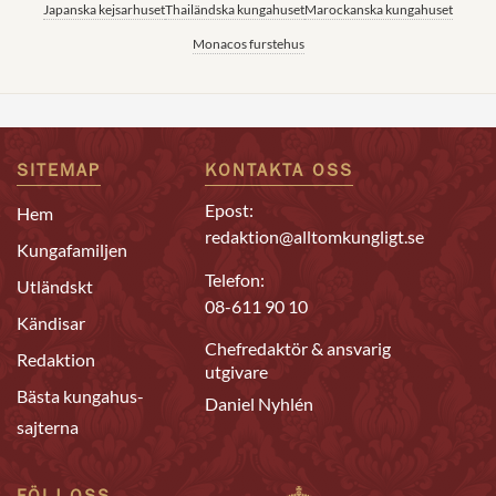
Japanska kejsarhuset
Thailändska kungahuset
Marockanska kungahuset
Monacos furstehus
SITEMAP
KONTAKTA OSS
Epost:
Hem
redaktion@alltomkungligt.se
Kungafamiljen
Telefon:
Utländskt
08-611 90 10
Kändisar
Chefredaktör & ansvarig
Redaktion
utgivare
Bästa kungahus-
Daniel Nyhlén
sajterna