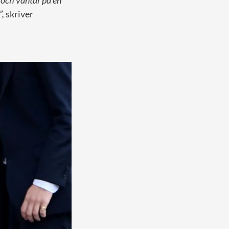
n och väntar på en
”,
skriver