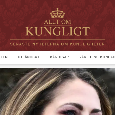
SENASTE NYHETERNA OM KUNGLIGHETER
LJEN
UTLÄNDSKT
KÄNDISAR
VÄRLDENS KUNGA