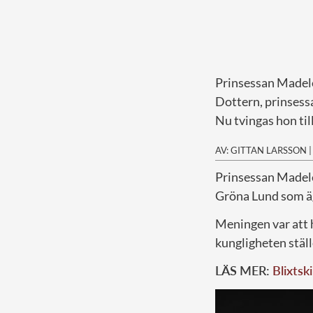
Prinsessan Madelein
Dottern, prinsessa
Nu tvingas hon til
AV: GITTAN LARSSON
P
rinsessan Madele
Gröna Lund som äg
Meningen var att 
kungligheten ställ
LÄS MER:
Blixtsk