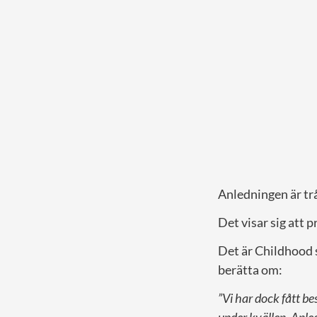
Anledningen är trå
Det visar sig att p
Det är Childhood
berätta om:
”Vi har dock fått be