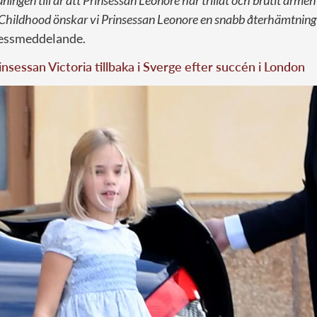
ningen till är att Prinsessan Leonore har trillat och brutit arme
 Childhood önskar vi Prinsessan Leonore en snabb återhämtning
ressmeddelande.
nsessan Victoria tillbaka i Sverge efter succén i London