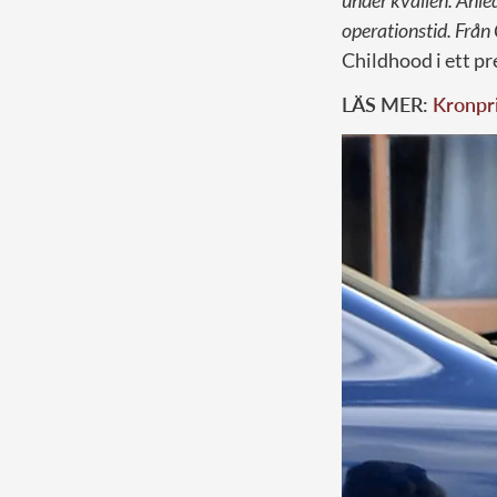
under kvällen. Anled
operationstid. Från
Childhood i ett p
LÄS MER:
Kronpri