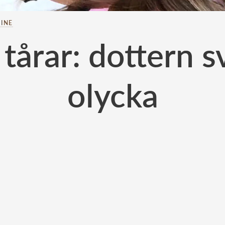
INE
tårar: dottern s
olycka