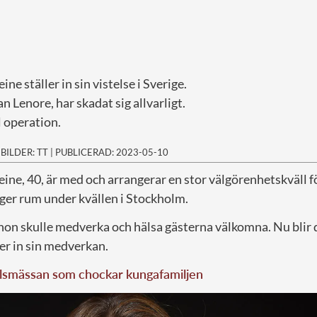
e ställer in sin vistelse i Sverige.
n Lenore, har skadat sig allvarligt.
l operation.
|
BILDER: TT
|
PUBLICERAD: 2023-05-10
ine, 40, är med och arrangerar en stor välgörenhetskväll 
er rum under kvällen i Stockholm.
hon skulle medverka och hälsa gästerna välkomna. Nu blir d
er in sin medverkan.
ilsmässan som chockar kungafamiljen