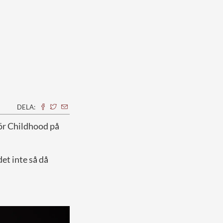
DELA:
för Childhood på
et inte så då