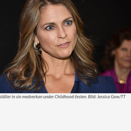
täller in sin medverkan under Childhood-festen. Bild: Jessica Gow/TT