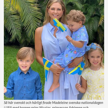
Så här svenskt och härligt firade Madeleine svenska nationaldagen
i USA med barnen prins Nicolas, prinsessan Adrienne och