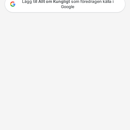
Lägg till
Allt om Kungligt
som föredragen källa i
Google