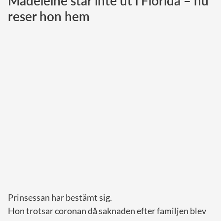
Madeleine står inte ut i Florida – nu
reser hon hem
Norska kungahuset
Danska kungahuset
Spanska kungahuset
Nederländska kungahuset
Belgiska kungahuset
Jordanska kungahuset
Luxemburgska storhertighuset
Japanska kejsarhuset
Thailändska kungahuset
Marockanska kungahuset
Monacos furstehus
Prinsessan har bestämt sig.
Hon trotsar coronan då saknaden efter familjen blev