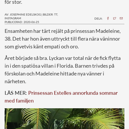
för stor.
AV: JOSEPHINE EDELSKOG
|
BILDER: TT,
INSTAGRAM
DELA:
PUBLICERAD: 2020-06-25
E
nsamheten har tärt rejält på prinsessan Madeleine,
38. Det har hon även uttryckt till flera nära väninnor
som givetvis känt empati och oro.
Året började så bra. Lyckan var total när de fick flytta
in i den spatiösa villan i Florida. Barnen trivdes på
förskolan och Madeleine hittade nya vänner i
närheten.
LÄS MER:
Prinsessan Estelles annorlunda sommar
med familjen