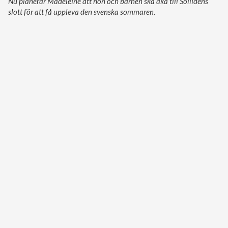
Nu planerar Madeleine att hon och barnen ska åka till Sollidens
slott för att få uppleva den svenska sommaren.