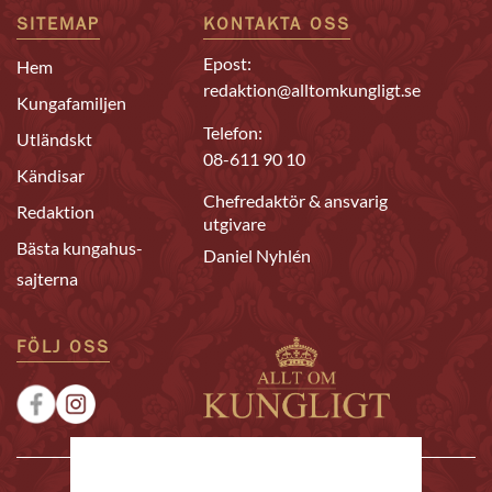
SITEMAP
KONTAKTA OSS
Epost:
Hem
redaktion@alltomkungligt.se
Kungafamiljen
Telefon:
Utländskt
08-611 90 10
Kändisar
Chefredaktör & ansvarig
Redaktion
utgivare
Bästa kungahus-
Daniel Nyhlén
sajterna
FÖLJ OSS
|
|
Sponsrat
Tipsa oss
Annonsera