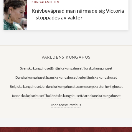
KUNGAFAMILJEN
Knivbeväpnad man närmade sig Victoria
– stoppades av vakter
VÄRLDENS KUNGAHUS
Svenska kungahuset
Brittiska kungahuset
Norska kungahuset
Danska kungahuset
Spanska kungahuset
Nederländska kungahuset
Belgiska kungahuset
Jordanska kungahuset
Luxemburgska storhertighuset
Japanska kejsarhuset
Thailändska kungahuset
Marockanska kungahuset
Monacos furstehus