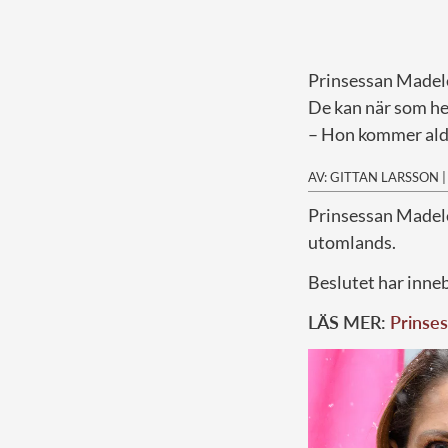
Prinsessan Madelei
De kan när som he
– Hon kommer aldr
AV: GITTAN LARSSON
P
rinsessan Madelei
utomlands.
Beslutet har inneb
LÄS MER:
Prinses