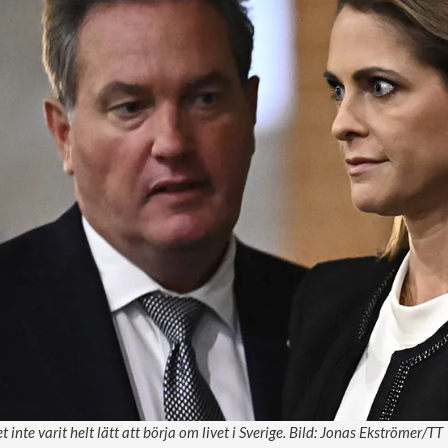
t inte varit helt lätt att börja om livet i Sverige. Bild: Jonas Ekströmer/TT