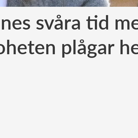
nes svåra tid me
oheten plågar h