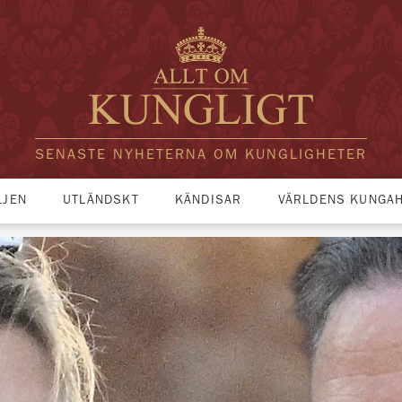
SENASTE NYHETERNA OM KUNGLIGHETER
LJEN
UTLÄNDSKT
KÄNDISAR
VÄRLDENS KUNGA