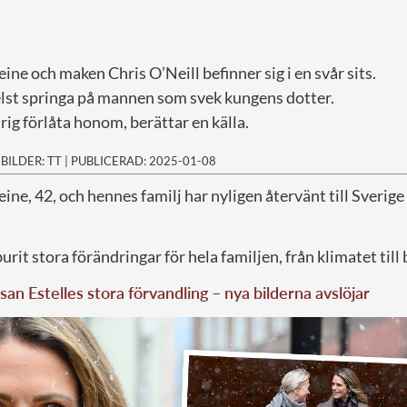
ne och maken Chris O’Neill befinner sig i en svår sits.
lst springa på mannen som svek kungens dotter.
ig förlåta honom, berättar en källa.
|
BILDER: TT
|
PUBLICERAD: 2025-01-08
ne, 42, och hennes familj har nyligen återvänt till Sverige
urit stora förändringar för hela familjen, från klimatet till
san Estelles stora förvandling – nya bilderna avslöjar