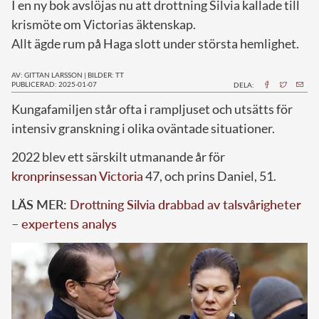
I en ny bok avslöjas nu att drottning Silvia kallade till
krismöte om Victorias äktenskap.
Allt ägde rum på Haga slott under största hemlighet.
AV: GITTAN LARSSON
|
BILDER: TT
PUBLICERAD: 2025-01-07
DELA:
K
ungafamiljen står ofta i rampljuset och utsätts för
intensiv granskning i olika oväntade situationer.
2022 blev ett särskilt utmanande år för
kronprinsessan Victoria
47, och prins Daniel, 51.
LÄS MER:
Drottning Silvia drabbad av talsvårigheter
– expertens analys