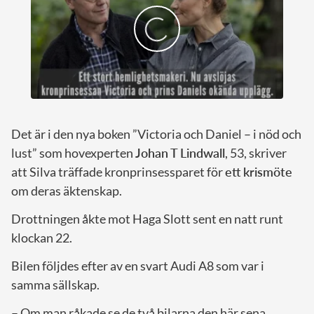
Det är i den nya boken ”Victoria och Daniel – i nöd och
lust” som hovexperten
Johan T Lindwall
, 53, skriver
att Silva träffade kronprinsessparet för
ett krismöte
om deras äktenskap.
Drottningen åkte mot Haga Slott sent en natt runt
klockan 22.
Bilen följdes efter av en svart Audi A8 som var i
samma sällskap.
– Om man råkade se de två bilarna den här sena