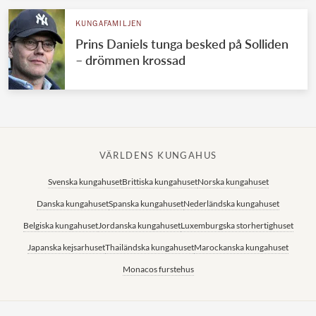
KUNGAFAMILJEN
Prins Daniels tunga besked på Solliden
– drömmen krossad
VÄRLDENS KUNGAHUS
Svenska kungahuset
Brittiska kungahuset
Norska kungahuset
Danska kungahuset
Spanska kungahuset
Nederländska kungahuset
Belgiska kungahuset
Jordanska kungahuset
Luxemburgska storhertighuset
Japanska kejsarhuset
Thailändska kungahuset
Marockanska kungahuset
Monacos furstehus