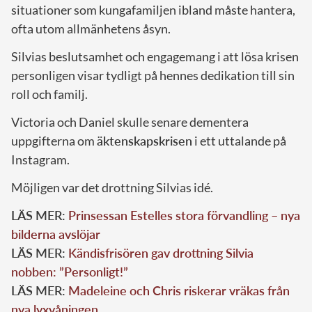
situationer som kungafamiljen ibland måste hantera,
ofta utom allmänhetens åsyn.
Silvias beslutsamhet och engagemang i att lösa krisen
personligen visar tydligt på hennes dedikation till sin
roll och familj.
Victoria och Daniel skulle senare dementera
uppgifterna om
äktenskapskrisen
i ett uttalande på
Instagram.
Möjligen var det drottning Silvias idé.
LÄS MER:
Prinsessan Estelles stora förvandling – nya
bilderna avslöjar
LÄS MER:
Kändisfrisören gav drottning Silvia
nobben: ”Personligt!”
LÄS MER:
Madeleine och Chris riskerar vräkas från
nya lyxvåningen