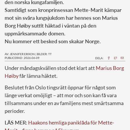
den norska kungafamiljen.
Samtidigt som kronprinsessan Mette-Marit kämpar
mot sin svåra lungsjukdom har hennes son Marius
Borg Høiby suttit häktad i väntan på den
uppmärksammade domen.
Nu kommer ett besked som skakar Norge.
AV: JENNIFER ERIXON
|
BILDER: TT
PUBLICERAD: 2026-06-09
DELA:
Under måndagskvällen stod det klart att
Marius Borg
Høiby
får lämna häktet.
Beslutet från Oslo tingsrätt öppnar för något som
länge verkat omöjligt – att mor och son kan få vara
tillsammans under en av familjens mest smärtsamma
perioder.
LÄS MER:
Haakons hemliga paniklåda för Mette-