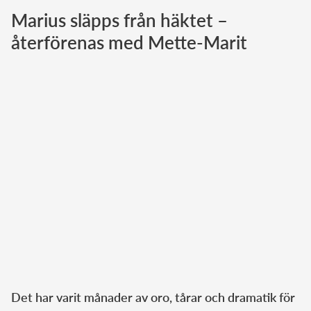
Marius släpps från häktet –
Norska kungahuset
återförenas med Mette-Marit
Danska kungahuset
Spanska kungahuset
Nederländska kungahuset
Belgiska kungahuset
Jordanska kungahuset
Luxemburgska storhertighuset
Japanska kejsarhuset
Thailändska kungahuset
Marockanska kungahuset
Monacos furstehus
Det har varit månader av oro, tårar och dramatik för