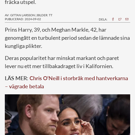
fräcka utspel.
AV: GITTAN LARSSON
|
BILDER: TT
PUBLICERAD: 2024-09-02
DELA:
P
rins Harry, 39, och Meghan Markle, 42, har
genomgått en turbulent period sedan de lämnade sina
kungliga plikter.
Deras popularitet har minskat markant och paret
lever nu ett mer tillbakadraget liv i Kalifornien.
LÄS MER:
Chris O’Neill i storbråk med hantverkarna
– vägrade betala