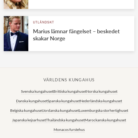
UTLÄNDSKT
Marius lämnar fängelset – beskedet
skakar Norge
VÄRLDENS KUNGAHUS
Svenska kungahuset
Brittiska kungahuset
Norska kungahuset
Danska kungahuset
Spanska kungahuset
Nederländska kungahuset
Belgiska kungahuset
Jordanska kungahuset
Luxemburgska storhertighuset
Japanska kejsarhuset
Thailändska kungahuset
Marockanska kungahuset
Monacos furstehus