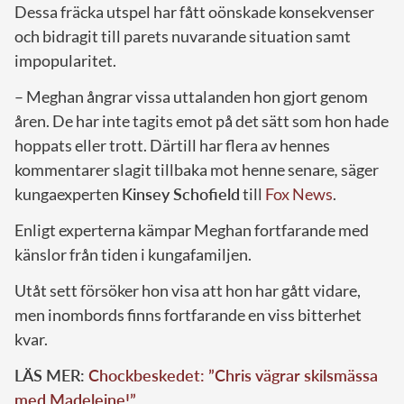
Dessa fräcka utspel har fått oönskade konsekvenser
och bidragit till parets nuvarande situation samt
impopularitet.
– Meghan ångrar vissa uttalanden hon gjort genom
åren. De har inte tagits emot på det sätt som hon hade
hoppats eller trott. Därtill har flera av hennes
kommentarer slagit tillbaka mot henne senare
,
säger
kungaexperten
Kinsey Schofield
till
Fox News
.
Enligt experterna kämpar Meghan fortfarande med
känslor från tiden i kungafamiljen.
Utåt sett försöker hon visa att hon har gått vidare,
men inombords finns fortfarande en viss bitterhet
kvar.
LÄS MER:
Chockbeskedet: ”Chris vägrar skilsmässa
med Madeleine!”