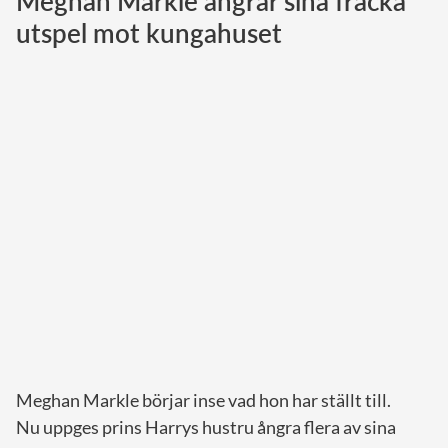
Meghan Markle ångrar sina fräcka
utspel mot kungahuset
Norska kungahuset
Danska kungahuset
Spanska kungahuset
Nederländska kungahuset
Belgiska kungahuset
Jordanska kungahuset
Luxemburgska storhertighuset
Japanska kejsarhuset
Thailändska kungahuset
Marockanska kungahuset
Monacos furstehus
Meghan Markle börjar inse vad hon har ställt till.
Nu uppges prins Harrys hustru ångra flera av sina