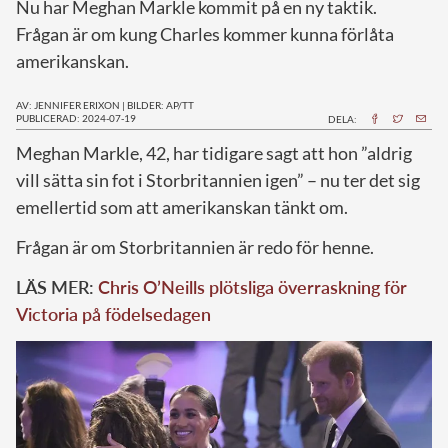
Nu har Meghan Markle kommit på en ny taktik.
Frågan är om kung Charles kommer kunna förlåta
amerikanskan.
AV: JENNIFER ERIXON
|
BILDER: AP/TT
PUBLICERAD: 2024-07-19
DELA:
M
eghan Markle, 42, har tidigare sagt att hon ”aldrig
vill sätta sin fot i Storbritannien igen” – nu ter det sig
emellertid som att amerikanskan tänkt om.
Frågan är om Storbritannien är redo för henne.
LÄS MER:
Chris O’Neills plötsliga överraskning för
Victoria på födelsedagen