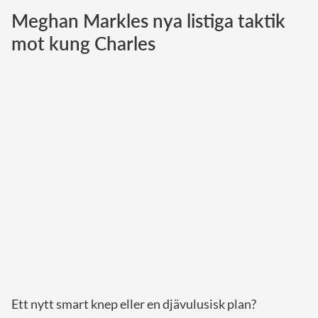
Meghan Markles nya listiga taktik
Norska kungahuset
mot kung Charles
Danska kungahuset
Spanska kungahuset
Nederländska kungahuset
Belgiska kungahuset
Jordanska kungahuset
Luxemburgska storhertighuset
Japanska kejsarhuset
Thailändska kungahuset
Marockanska kungahuset
Monacos furstehus
Ett nytt smart knep eller en djävulusisk plan?