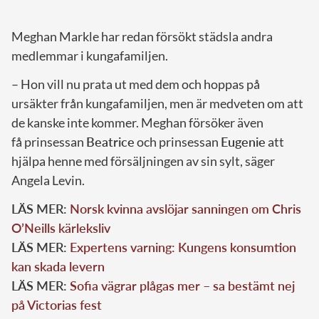
Meghan Markle har redan försökt städsla andra
medlemmar i kungafamiljen.
– Hon vill nu prata ut med dem och hoppas på
ursäkter från kungafamiljen, men är medveten om att
de kanske inte kommer. Meghan försöker även
få prinsessan
Beatrice
och prinsessan
Eugenie
att
hjälpa henne med försäljningen av sin sylt, säger
Angela Levin.
LÄS MER:
Norsk kvinna avslöjar sanningen om Chris
O’Neills kärleksliv
LÄS MER:
Expertens varning: Kungens konsumtion
kan skada levern
LÄS MER:
Sofia vägrar plågas mer – sa bestämt nej
på Victorias fest