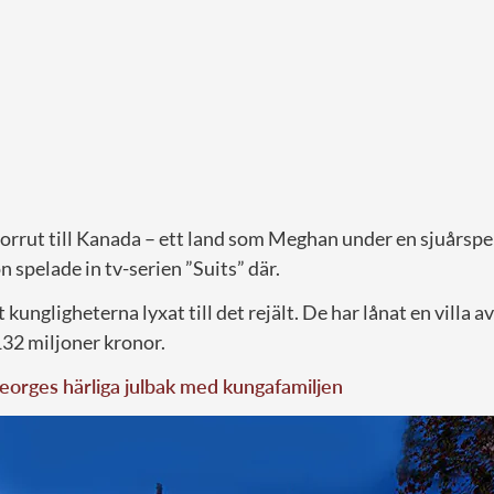
orrut till Kanada – ett land som Meghan under en sjuårspe
n spelade in tv-serien ”Suits” där.
t kungligheterna lyxat till det rejält. De har lånat en villa a
132 miljoner kronor.
eorges härliga julbak med kungafamiljen