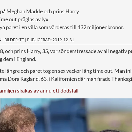
 på Meghan Markle och prins Harry.
ime out präglas av lyx.
nya paret i en villa som värderas till 132 miljoner kronor.
N
|
BILDER: TT
|
PUBLICERAD: 2019-12-31
, och prins Harry, 35, var sönderstressade av all negativ pu
g dem i England.
 inte längre och paret tog en sex veckor lång time out. Man i
mma
Dora
Ragland
, 63, i Kalifornien där man firade Thanksg
miljen skakas av ännu ett dödsfall