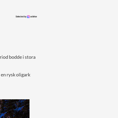
riod bodde i stora
v en rysk oligark