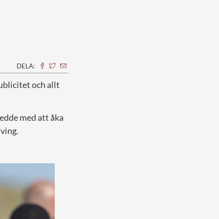
DELA:
blicitet och allt
nledde med att åka
iving.