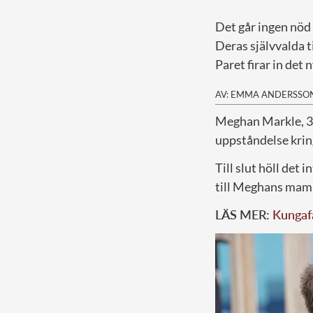
Det går ingen nöd
Deras självvalda t
Paret firar in det 
AV: EMMA ANDERSSO
M
eghan Markle, 38
uppståndelse krin
Till slut höll det
till Meghans ma
LÄS MER:
Kungafa