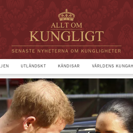
SENASTE NYHETERNA OM KUNGLIGHETER
LJEN
UTLÄNDSKT
KÄNDISAR
VÄRLDENS KUNGA