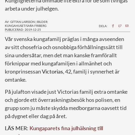
Kungligheterna ömmade lite extra för de som tvingas
arbeta under julhelgen.
AV: GITTAN LARSSON
|
BILDER:
KUNGAHUSET/SARA FRIBERG
DELA:
PUBLICERAD: 2019-12-25
V
år svenska kungafamilj präglas i många avseenden
av sitt chosefria och osnobbiga förhållningssätt till
sina undersåtar, men det man kanske framförallt
förknippar med kungafamiljen i allmänhet och
kronprinsessan
Victorias
, 42, familj i synnerhet är
omtanke.
På julafton visade just Victorias familj extra omtanke
och gjorde ett överraskningsbesök hos polisen, en
grupp som ju måste skydda medborgarna oavsett tid
på dygnet eller dag på året.
LÄS MER:
Kungaparets fina julhälsning till