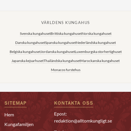
VÄRLDENS KUNGAHUS
Svenska kungahuset
Brittiska kungahuset
Norska kungahuset
Danska kungahuset
Spanska kungahuset
Nederländska kungahuset
Belgiska kungahuset
Jordanska kungahuset
Luxemburgska storhertighuset
Japanska kejsarhuset
Thailändska kungahuset
Marockanska kungahuset
Monacos furstehus
SITEMAP
KONTAKTA OSS
Epost:
Hem
redaktion@alltomkungligt.se
Kungafamiljen