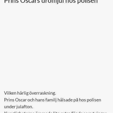
Prins Oscars drömjul hos polisen
Norska kungahuset
Danska kungahuset
Spanska kungahuset
Nederländska kungahuset
Belgiska kungahuset
Jordanska kungahuset
Luxemburgska storhertighuset
Japanska kejsarhuset
Thailändska kungahuset
Marockanska kungahuset
Vilken härlig överraskning.
Monacos furstehus
Prins Oscar och hans familj hälsade på hos polisen
under julafton.