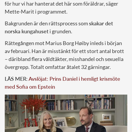
för hur vi har hanterat det här som föräldrar, säger
Mette-Marit i programmet.
Bakgrunden är den rättsprocess som
skakar det
norska kungahuset
i grunden.
Rättegången mot Marius Borg Høiby inleds i början
av februari. Han är misstänkt för ett stort antal brott
– däribland flera våldtäkter, misshandel och sexuella
övergrepp. Totalt omfattar åtalet 32 gärningar.
LÄS MER:
Avslöjat: Prins Daniel i hemligt krismöte
med Sofia om Epstein