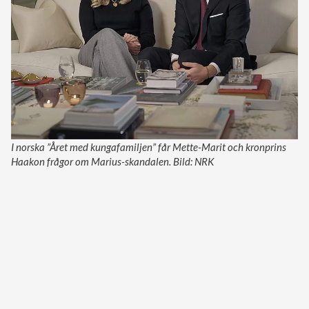
I norska ”Året med kungafamiljen” får Mette-Marit och kronprins
Haakon frågor om Marius-skandalen. Bild: NRK