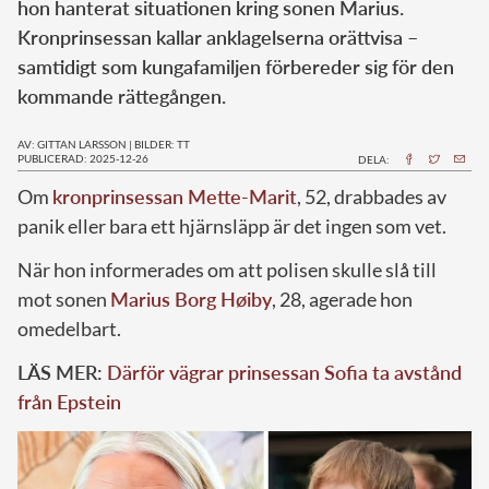
hon hanterat situationen kring sonen Marius.
Kronprinsessan kallar anklagelserna orättvisa –
samtidigt som kungafamiljen förbereder sig för den
kommande rättegången.
AV: GITTAN LARSSON
|
BILDER: TT
PUBLICERAD: 2025-12-26
DELA:
Om
kronprinsessan Mette-Marit
, 52, drabbades av
panik eller bara ett hjärnsläpp är det ingen som vet.
När hon informerades om att polisen skulle slå till
mot sonen
Marius Borg Høiby
, 28, agerade hon
omedelbart.
LÄS MER:
Därför vägrar prinsessan Sofia ta avstånd
från Epstein