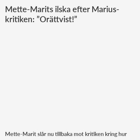
Mette-Marits ilska efter Marius-
Norska kungahuset
kritiken: ”Orättvist!”
Danska kungahuset
Spanska kungahuset
Nederländska kungahuset
Belgiska kungahuset
Jordanska kungahuset
Luxemburgska storhertighuset
Japanska kejsarhuset
Thailändska kungahuset
Marockanska kungahuset
Monacos furstehus
Mette-Marit slår nu tillbaka mot kritiken kring hur