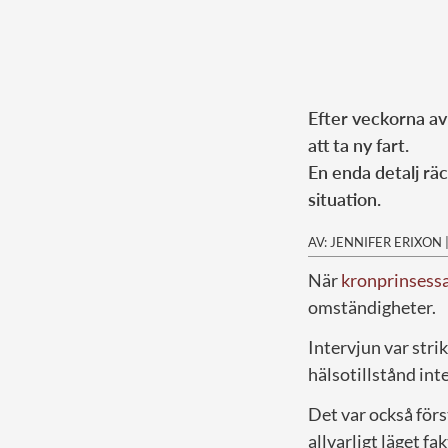
Efter veckorna av
att ta ny fart.
En enda detalj räc
situation.
AV: JENNIFER ERIXON
När
kronprinsess
omständigheter.
Intervjun var stri
hälsotillstånd inte
Det var också förs
allvarligt läget fak