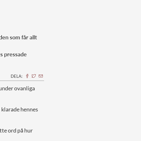
en som får allt
its pressade
DELA:
under ovanliga
så klarade hennes
tte ord på hur