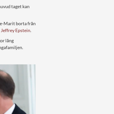
huvud taget kan
e-Marit borta från
d
Jeffrey Epstein
.
kor lång
ngafamiljen.