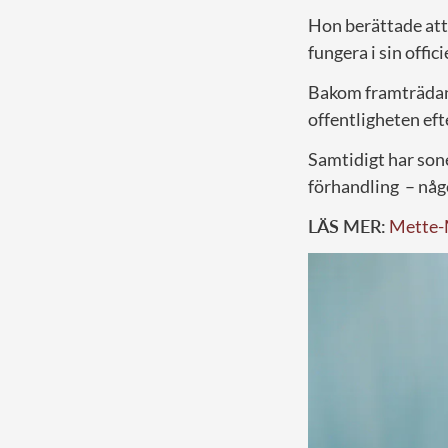
Hon berättade att
fungera i sin officie
Bakom framträdand
offentligheten eft
Samtidigt har so
förhandling – någ
LÄS MER:
Mette-M