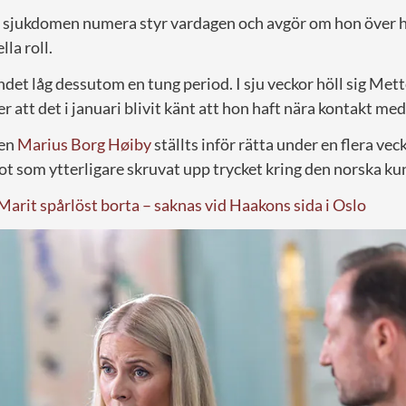
 sjukdomen numera styr vardagen och avgör om hon över 
lla roll.
et låg dessutom en tung period. I sju veckor höll sig Mett
er att det i januari blivit känt att hon haft nära kontakt me
nen
Marius Borg Høiby
ställts inför rätta under en flera vec
ot som ytterligare skruvat upp trycket kring den norska ku
arit spårlöst borta – saknas vid Haakons sida i Oslo