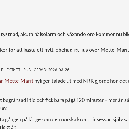
 tystnad, akuta hälsolarm och växande oro kommer nu bild
ker för att kasta ett nytt, obehagligt ljus över Mette-Mar
|
BILDER: TT
|
PUBLICERAD: 2026-03-26
an Mette-Marit
nyligen talade ut med NRK gjorde hon det 
kt begränsad i tid och fick bara pågå i 20 minuter – mer än 
 av.
ta gången på länge som den norska kronprinsessan själv sa
tiskt är.