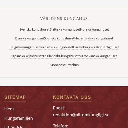
VÄRLDENS KUNGAHUS
Svenska kungahuset
Brittiska kungahuset
Norska kungahuset
Danska kungahuset
Spanska kungahuset
Nederländska kungahuset
Belgiska kungahuset
Jordanska kungahuset
Luxemburgska storhertighuset
Japanska kejsarhuset
Thailändska kungahuset
Marockanska kungahuset
Monacos furstehus
SITEMAP
KONTAKTA OSS
Epost:
Hem
redaktion@alltomkungligt.se
Kungafamiljen
Telefon:
Utländskt