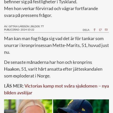
befinner sig på festligheter i Tyskland.
Men hon verkar förvirrad och vägrar fortfarande
svara på pressens frågor.
AV: GITTAN LARSSON
|
BILDER: TT
PUBLICERAD: 2024-10-22
DELA:
M
an kan man fog fråga sig vad det är för tankar som
snurrar i kronprinsessan Mette-Marits, 51, huvud just
nu.
De senaste månaderna har hon och kronprins
Haakon
, 51, varit hårt ansatta efter jätteskandalen
som exploderat i Norge.
LÄS MER:
Victorias kamp mot svåra sjukdomen – nya
bilden avslöjar