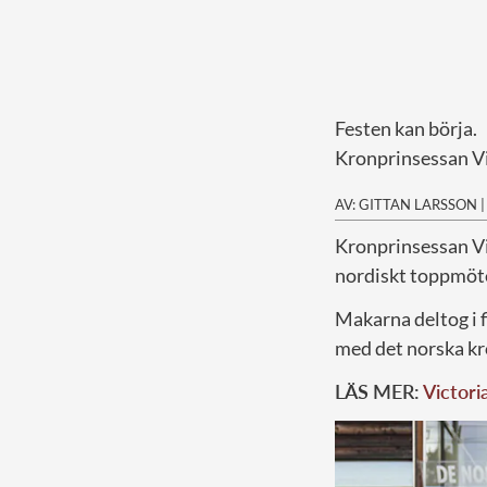
Festen kan börja.
Kronprinsessan Vic
AV: GITTAN LARSSON
K
ronprinsessan Vi
nordiskt toppmöt
Makarna deltog i 
med det norska kr
LÄS MER:
Victori