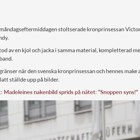
måndagseftermiddagen stoltserade kronprinsessan Victori
ndy.
tod av en kjol och jacka i samma material, kompletterad 
rband.
a gränser när den svenska kronprinsessan och hennes make a
att ställde upp på bilder.
t: Madeleines nakenbild sprids på nätet: ”Snoppen syns!”