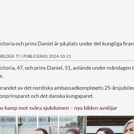
toria och prins Daniel är på plats under det kungliga firand
|
BILDER: TT
|
PUBLICERAD: 2024-10-21
ctoria, 47, och prins Daniel, 51, anlände under måndagen til
e.
firandet av det nordiska ambassadkomplexets 25-årsjubil
onprinsparet och det danska kungaparet.
as kamp mot svåra sjukdomen – nya bilden avslöjar