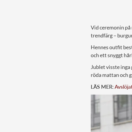
Vid ceremonin på 
trendfärg – burgu
Hennes outfit bes
och ett snyggt hå
Jublet visste ing
röda mattan och gl
LÄS MER:
Avslöja