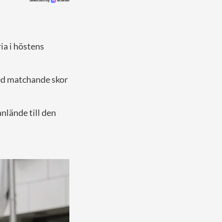
a i höstens
med matchande skor
nlände till den