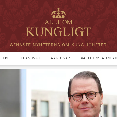
SENASTE NYHETERNA OM KUNGLIGHETER
LJEN
UTLÄNDSKT
KÄNDISAR
VÄRLDENS KUNGA