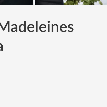
 Madeleines
a