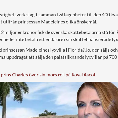
astighetsverk slagit samman två lägenheter till den 400 kv
lt utifrån prinsessan Madeleines olika önskemål.
 miljoner kronor fick de svenska skattebetalarna stå för.
heller inte betala ett enda öre i sin skattefinansierade ly
prinsessan Madeleines lyxvilla i Florida? Jo, den säljs och i
ma uppdraget att sälja den palatsliknande lyxvillan på 700
 prins Charles över sin mors roll på Royal Ascot