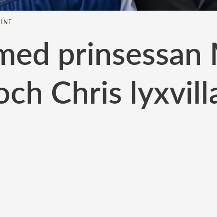
INE
med prinsessan
och Chris lyxvill