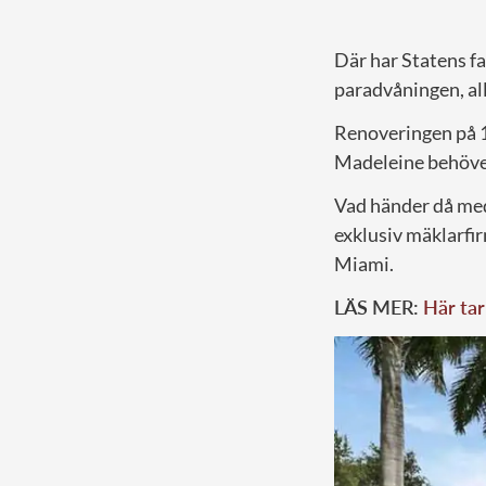
Där har Statens f
paradvåningen, al
Renoveringen på 12
Madeleine behöver 
Vad händer då med 
exklusiv mäklarfir
Miami.
LÄS MER:
Här tar