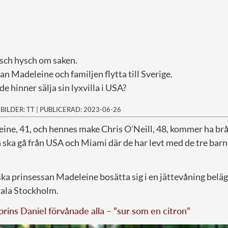
ysch hysch om saken.
an Madeleine och familjen flytta till Sverige.
e hinner sälja sin lyxvilla i USA?
|
BILDER: TT
|
PUBLICERAD: 2023-06-26
ine, 41, och hennes make Chris O’Neill, 48, kommer ha brå
 ska gå från USA och Miami där de har levt med de tre bar
a prinsessan Madeleine bosätta sig i en jättevåning beläg
ala Stockholm.
prins Daniel förvånade alla – ”sur som en citron”