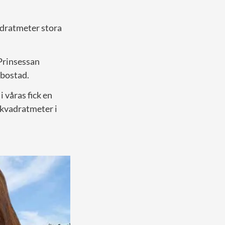
adratmeter stora
 Prinsessan
xbostad.
 våras fick en
 kvadratmeter i