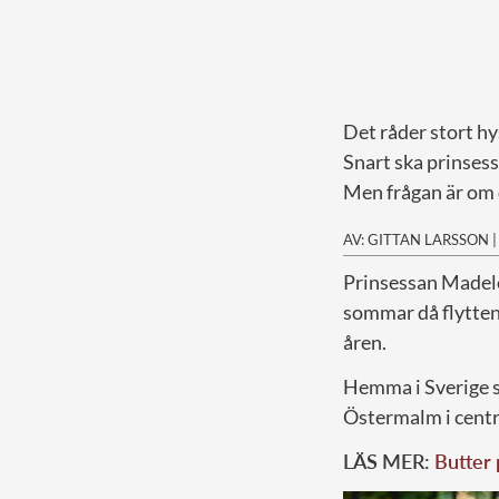
Det råder stort h
Snart ska prinsess
Men frågan är om d
AV: GITTAN LARSSON
P
rinsessan Madele
sommar då flytten
åren.
Hemma i Sverige sk
Östermalm i centr
LÄS MER:
Butter 