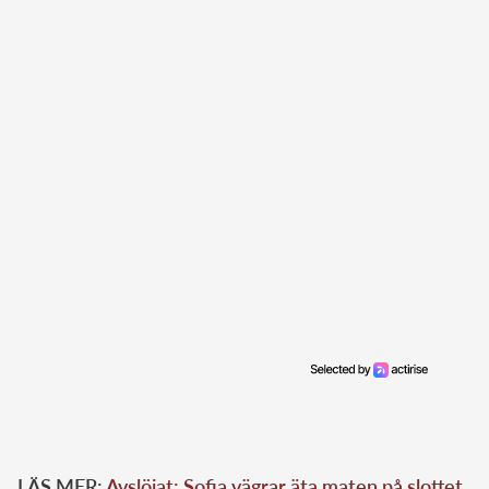
LÄS MER:
Avslöjat: Sofia vägrar äta maten på slottet