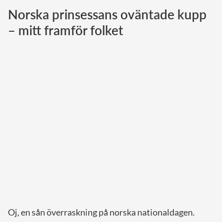
Norska prinsessans oväntade kupp
Norska kungahuset
– mitt framför folket
Danska kungahuset
Spanska kungahuset
Nederländska kungahuset
Belgiska kungahuset
Jordanska kungahuset
Luxemburgska storhertighuset
Japanska kejsarhuset
Thailändska kungahuset
Marockanska kungahuset
Monacos furstehus
Oj, en sån överraskning på norska nationaldagen.