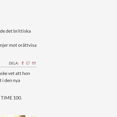
de det brittiska
anjer mot orättvisa
DELA:
nske vet att hon
t i den nya
r TIME 100.