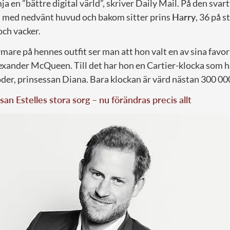
ja en ”bättre digital värld”, skriver Daily Mail. På den svart
 med nedvänt huvud och bakom sitter prins
Harry
, 36 på 
och vacker.
mare på hennes outfit ser man att hon valt en av sina favo
ander McQueen. Till det har hon en Cartier-klocka som har
der, prinsessan Diana. Bara klockan är värd nästan 300 00
san Estelles stora sorg – nu förändras precis allt