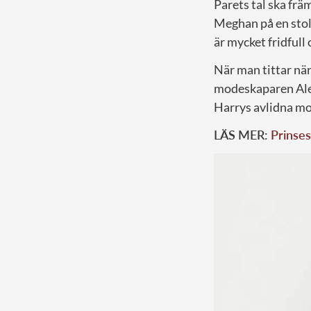
Parets tal ska främ
Meghan på en stol
är mycket fridfull 
När man tittar när
modeskaparen Alex
Harrys avlidna mo
LÄS MER:
Prinses