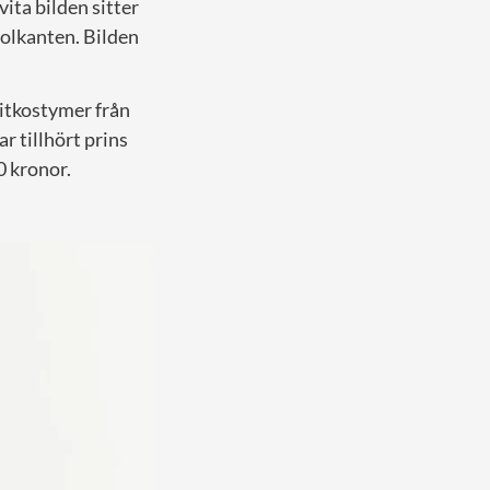
vita bilden sitter
stolkanten. Bilden
ritkostymer från
 tillhört prins
0 kronor.