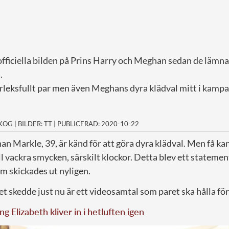
officiella bilden på Prins Harry och Meghan sedan de lämna
.
ärleksfullt par men även Meghans dyra klädval mitt i kamp
SKOG
|
BILDER: TT
|
PUBLICERAD: 2020-10-22
n Markle, 39, är känd för att göra dyra klädval. Men få ka
ill vackra smycken, särskilt klockor. Detta blev ett statemen
som skickades ut nyligen.
t skedde just nu är ett videosamtal som paret ska hålla fö
ng Elizabeth kliver in i hetluften igen