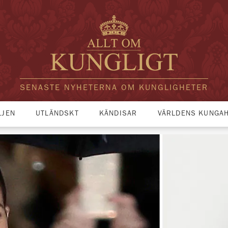
SENASTE NYHETERNA OM KUNGLIGHETER
LJEN
UTLÄNDSKT
KÄNDISAR
VÄRLDENS KUNGA