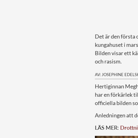
Det är den första 
kungahuset i mars
Bilden visar ett k
och rasism.
AV: JOSEPHINE EDEL
H
ertiginnan Megha
har en förkärlek t
officiella bilden 
Anledningen att de
LÄS MER:
Drottni