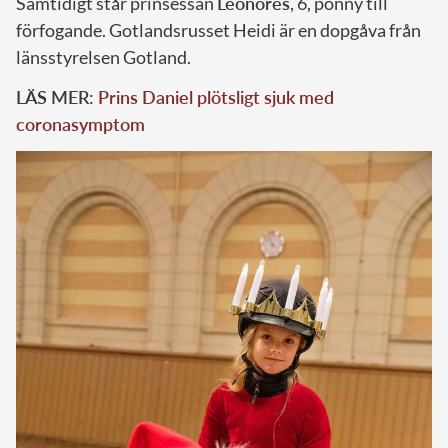
Samtidigt står prinsessan
Leonores
, 6, ponny till
förfogande. Gotlandsrusset Heidi är en dopgåva från
länsstyrelsen Gotland.
LÄS MER:
Prins Daniel plötsligt sjuk med
coronasymptom