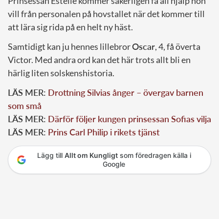
Prinsessan Estelle kommer säkerligen få all hjälp hon
vill från personalen på hovstallet när det kommer till
att lära sig rida på en helt ny häst.
Samtidigt kan ju hennes lillebror
Oscar
, 4, få överta
Victor. Med andra ord kan det här trots allt bli en
härlig liten solskenshistoria.
LÄS MER:
Drottning Silvias ånger – övergav barnen
som små
LÄS MER:
Därför följer kungen prinsessan Sofias vilja
LÄS MER:
Prins Carl Philip i rikets tjänst
Lägg till
Allt om Kungligt
som föredragen källa i
Google