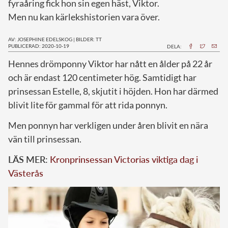
fyraåring fick hon sin egen häst, Viktor.
Men nu kan kärlekshistorien vara över.
AV: JOSEPHINE EDELSKOG
|
BILDER: TT
PUBLICERAD: 2020-10-19
DELA:
H
ennes drömponny Viktor har nått en ålder på 22 år
och är endast 120 centimeter hög. Samtidigt har
prinsessan Estelle, 8, skjutit i höjden. Hon har därmed
blivit lite för gammal för att rida ponnyn.
Men ponnyn har verkligen under åren blivit en nära
vän till prinsessan.
LÄS MER:
Kronprinsessan Victorias viktiga dag i
Västerås