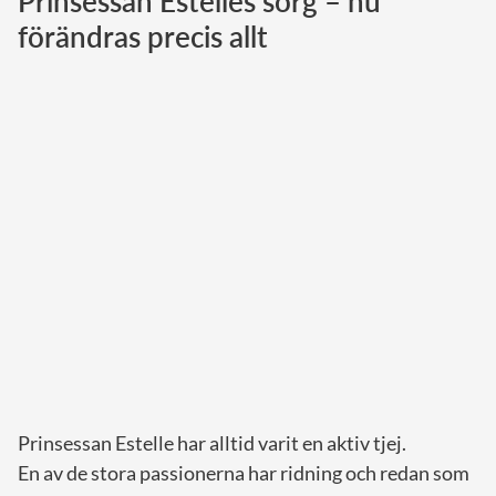
Prinsessan Estelles sorg – nu
förändras precis allt
Norska kungahuset
Danska kungahuset
Spanska kungahuset
Nederländska kungahuset
Belgiska kungahuset
Jordanska kungahuset
Luxemburgska storhertighuset
Japanska kejsarhuset
Thailändska kungahuset
Marockanska kungahuset
Monacos furstehus
Prinsessan Estelle har alltid varit en aktiv tjej.
En av de stora passionerna har ridning och redan som