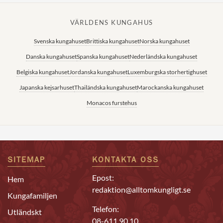
VÄRLDENS KUNGAHUS
Svenska kungahuset
Brittiska kungahuset
Norska kungahuset
Danska kungahuset
Spanska kungahuset
Nederländska kungahuset
Belgiska kungahuset
Jordanska kungahuset
Luxemburgska storhertighuset
Japanska kejsarhuset
Thailändska kungahuset
Marockanska kungahuset
Monacos furstehus
SITEMAP
KONTAKTA OSS
Epost:
Hem
redaktion@alltomkungligt.se
Kungafamiljen
Telefon:
Utländskt
08-611 90 10