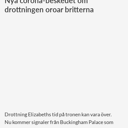
Nya corona-beskedet om
drottningen oroar britterna
Norska kungahuset
Danska kungahuset
Spanska kungahuset
Nederländska kungahuset
Belgiska kungahuset
Jordanska kungahuset
Luxemburgska storhertighuset
Japanska kejsarhuset
Thailändska kungahuset
Marockanska kungahuset
Monacos furstehus
Drottning Elizabeths tid på tronen kan vara över.
Nu kommer signaler från Buckingham Palace som