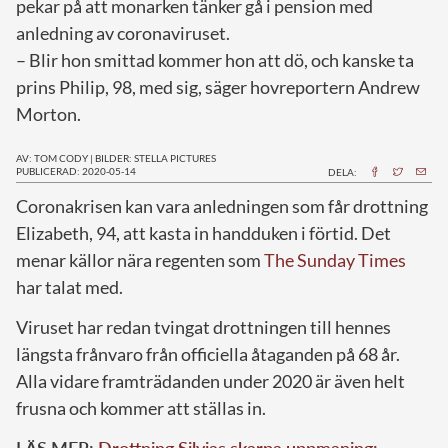
pekar på att monarken tänker gå i pension med
anledning av coronaviruset.
– Blir hon smittad kommer hon att dö, och kanske ta
prins Philip, 98, med sig, säger hovreportern Andrew
Morton.
AV: TOM CODY
|
BILDER: STELLA PICTURES
PUBLICERAD: 2020-05-14
DELA:
C
oronakrisen kan vara anledningen som får drottning
Elizabeth, 94, att kasta in handduken i förtid. Det
menar källor nära regenten som
The Sunday Times
har talat med.
Viruset har redan tvingat drottningen till hennes
längsta frånvaro från officiella åtaganden på 68 år.
Alla vidare framträdanden under 2020 är även helt
frusna och kommer att ställas in.
LÄS MER:
Drottning Silvias skarpa uppmaning: