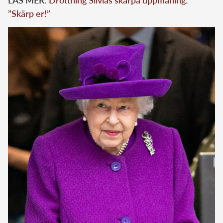
”Skärp er!”