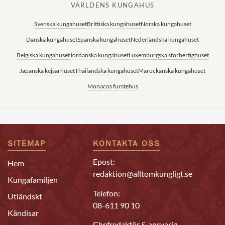
VÄRLDENS KUNGAHUS
Svenska kungahuset
Brittiska kungahuset
Norska kungahuset
Danska kungahuset
Spanska kungahuset
Nederländska kungahuset
Belgiska kungahuset
Jordanska kungahuset
Luxemburgska storhertighuset
Japanska kejsarhuset
Thailändska kungahuset
Marockanska kungahuset
Monacos furstehus
SITEMAP
KONTAKTA OSS
Epost:
Hem
redaktion@alltomkungligt.se
Kungafamiljen
Telefon:
Utländskt
08-611 90 10
Kändisar
Chefredaktör & ansvarig