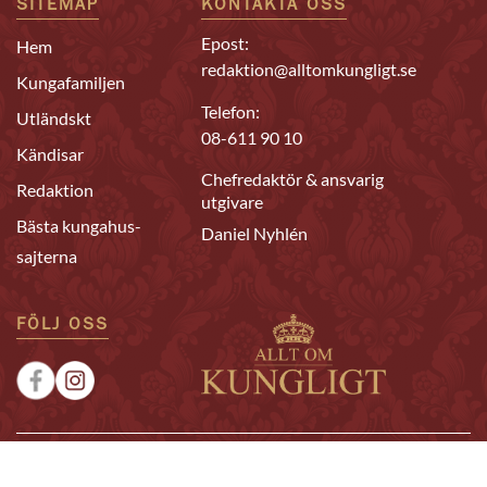
SITEMAP
KONTAKTA OSS
Epost:
Hem
redaktion@alltomkungligt.se
Kungafamiljen
Telefon:
Utländskt
08-611 90 10
Kändisar
Chefredaktör & ansvarig
Redaktion
utgivare
Bästa kungahus-
Daniel Nyhlén
sajterna
FÖLJ OSS
|
|
Sponsrat
Tipsa oss
Annonsera