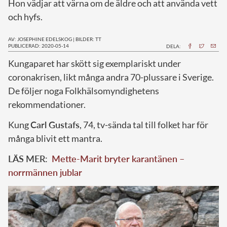
Hon vädjar att värna om de äldre och att använda vett
och hyfs.
AV: JOSEPHINE EDELSKOG
|
BILDER: TT
PUBLICERAD: 2020-05-14
DELA:
K
ungaparet har skött sig exemplariskt under
coronakrisen, likt många andra 70-plussare i Sverige.
De följer noga Folkhälsomyndighetens
rekommendationer.
Kung
Carl Gustafs
, 74, tv-sända tal till folket har för
många blivit ett mantra.
LÄS MER:
Mette-Marit bryter karantänen –
norrmännen jublar