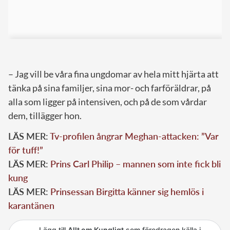
– Jag vill be våra fina ungdomar av hela mitt hjärta att
tänka på sina familjer, sina mor- och farföräldrar, på
alla som ligger på intensiven, och på de som vårdar
dem, tillägger hon.
LÄS MER:
Tv-profilen ångrar Meghan-attacken: ”Var
för tuff!”
LÄS MER:
Prins Carl Philip – mannen som inte fick bli
kung
LÄS MER:
Prinsessan Birgitta känner sig hemlös i
karantänen
Lägg till
Allt om Kungligt
som föredragen källa i