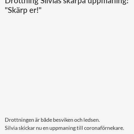
Drottning Silvias skarpa uppmaning:
"Skärp er!"
Norska kungahuset
Danska kungahuset
Spanska kungahuset
Nederländska kungahuset
Belgiska kungahuset
Jordanska kungahuset
Luxemburgska storhertighuset
Japanska kejsarhuset
Thailändska kungahuset
Marockanska kungahuset
Monacos furstehus
Drottningen är både besviken och ledsen.
Silvia skickar nu en uppmaning till coronaförnekare.