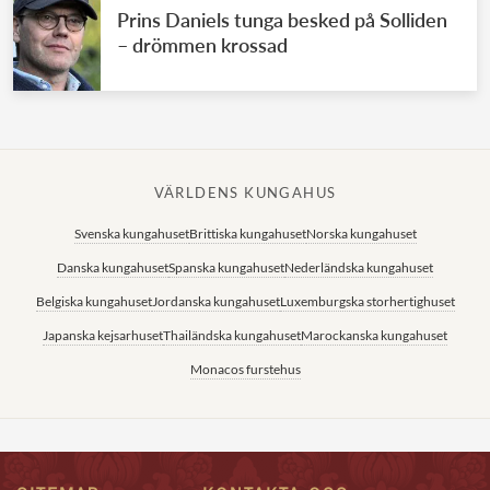
Prins Daniels tunga besked på Solliden
– drömmen krossad
VÄRLDENS KUNGAHUS
Svenska kungahuset
Brittiska kungahuset
Norska kungahuset
Danska kungahuset
Spanska kungahuset
Nederländska kungahuset
Belgiska kungahuset
Jordanska kungahuset
Luxemburgska storhertighuset
Japanska kejsarhuset
Thailändska kungahuset
Marockanska kungahuset
Monacos furstehus