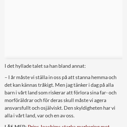
I det hyllade talet sa han bland annat:
– I år måste vi ställa in oss på att stanna hemma och
det kan kännas tråkigt. Men jag tänker i dag på alla
barn i vårt land som riskerar att förlora sina far- och
morföräldrar och för deras skull måste vi agera
ansvarsfullt och osjälviskt. Den skyldigheten har vi
alla i vårt land, var och en av oss.
LÄS MER:
Prins Joachims starka markering mot