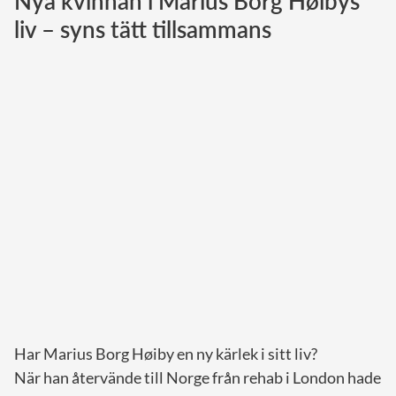
Nya kvinnan i Marius Borg Høibys
liv – syns tätt tillsammans
Norska kungahuset
Danska kungahuset
Spanska kungahuset
Nederländska kungahuset
Belgiska kungahuset
Jordanska kungahuset
Luxemburgska storhertighuset
Japanska kejsarhuset
Thailändska kungahuset
Marockanska kungahuset
Monacos furstehus
Har Marius Borg Høiby en ny kärlek i sitt liv?
När han återvände till Norge från rehab i London hade