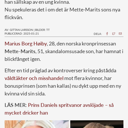
han sällskap av en ung kvinna.
Nu spekuleras det i om det är Mette-Marits sons nya
flickvän.
AV: GITTAN LARSSON
|
BILDER: TT
PUBLICERAD: 2025-01-21
DELA:
Marius Borg Høiby
, 28, den norska kronprinsessan
Mette-Marits
, 51, skandalomsusade son, har hamnat i
blickfånget igen.
Efter en tid präglad av kontroverser kring påstådda
våldtäkter och misshandel
mot flera kvinnor, har
bonusprinsen (som han kallas) nu dykt upp med en ny
kvinna vid sin sida.
LÄS MER:
Prins Daniels spritvanor avslöjade – så
mycket dricker han