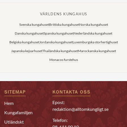
VÄRLDENS KUNGAHUS
Svenska kungahuset
Brittiska kungahuset
Norska kungahuset
Danska kungahuset
Spanska kungahuset
Nederländska kungahuset
Belgiska kungahuset
Jordanska kungahuset
Luxemburgska storhertighuset
Japanska kejsarhuset
Thailändska kungahuset
Marockanska kungahuset
Monacos furstehus
SITEMAP
KONTAKTA OSS
Epost:
Hem
redaktion@alltomkungligt.se
Kungafamiljen
Telefon:
Utländskt
08-611 90 10