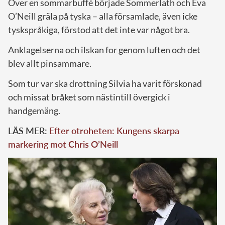
Över en sommarbuffé började Sommerlath och Eva
O’Neill gräla på tyska – alla församlade, även icke
tyskspråkiga, förstod att det inte var något bra.
Anklagelserna och ilskan for genom luften och det
blev allt pinsammare.
Som tur var ska drottning Silvia ha varit förskonad
och missat bråket som nästintill övergick i
handgemäng.
LÄS MER:
Efter otroheten: Kungens skarpa
markering mot Chris O’Neill