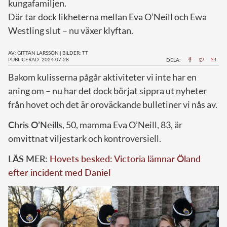
kungafamiljen.
Där tar dock likheterna mellan Eva O’Neill och Ewa
Westling slut – nu växer klyftan.
AV: GITTAN LARSSON
|
BILDER: TT
PUBLICERAD: 2024-07-28
DELA:
B
akom kulisserna pågår aktiviteter vi inte har en
aning om – nu har det dock börjat sippra ut nyheter
från hovet och det är oroväckande bulletiner vi nås av.
Chris O’Neills
, 50, mamma Eva O’Neill, 83, är
omvittnat viljestark och kontroversiell.
LÄS MER:
Hovets besked: Victoria lämnar Öland
efter incident med Daniel