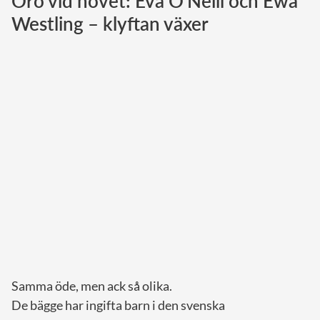
Oro vid hovet: Eva O'Neill och Ewa
Westling – klyftan växer
Norska kungahuset
Danska kungahuset
Spanska kungahuset
Nederländska kungahuset
Belgiska kungahuset
Jordanska kungahuset
Luxemburgska storhertighuset
Japanska kejsarhuset
Thailändska kungahuset
Marockanska kungahuset
Monacos furstehus
Samma öde, men ack så olika.
De bägge har ingifta barn i den svenska