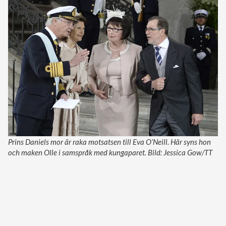
Prins Daniels mor är raka motsatsen till Eva O’Neill. Här syns hon
och maken Olle i samspråk med kungaparet. Bild: Jessica Gow/TT