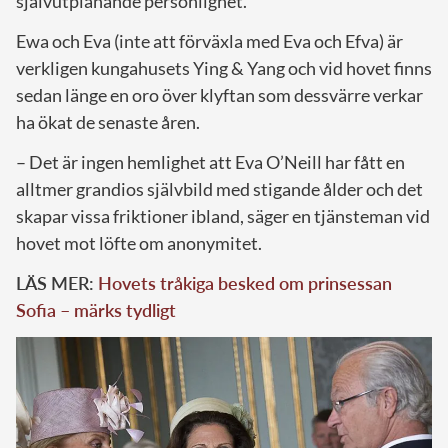
självutplånande personlighet.
Ewa och Eva (inte att förväxla med Eva och Efva) är
verkligen kungahusets Ying & Yang och vid hovet finns
sedan länge en oro över klyftan som dessvärre verkar
ha ökat de senaste åren.
– Det är ingen hemlighet att Eva O’Neill har fått en
alltmer grandios självbild med stigande ålder och det
skapar vissa friktioner ibland, säger en tjänsteman vid
hovet mot löfte om anonymitet.
LÄS MER:
Hovets tråkiga besked om prinsessan
Sofia – märks tydligt