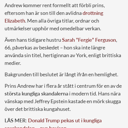
Andrew kommer rent formellt att förbli prins,
eftersom han är son till den avlidna
drottning
Elizabeth
. Men alla övriga titlar, ordnar och
utmärkelser upphör med omedelbar verkan.
Även hans tidigare hustru
Sarah ”Fergie” Ferguson
,
66, påverkas av beskedet – hon ska inte längre
använda sin titel, hertiginnan av York, enligt brittiska
medier.
Bakgrunden till beslutet är långt ifrån en hemlighet.
Prins Andrew har i flera år stått i centrum för en av de
största kungliga skandalerna
i modern tid. Hans nära
vänskap med Jeffrey Epstein kastade en mörk skugga
över det brittiska kungahuset.
LÄS MER:
Donald Trump pekas ut i kungliga
sexskandalen – nya bevisen