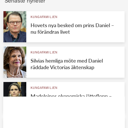
Senaste nyheter
KUNGAFAMILJEN
Hovets nya besked om prins Daniel –
nu förändras livet
KUNGAFAMILJEN
Silvias hemliga möte med Daniel
räddade Victorias äktenskap
KUNGAFAMILJEN
Madeleines ekonomiska jätteflopp –
Chris tvingas betala
KUNGAFAMILJEN