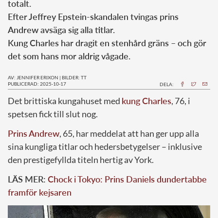
totalt.
Efter Jeffrey Epstein-skandalen tvingas prins
Andrew avsäga sig alla titlar.
Kung Charles har dragit en stenhård gräns – och gör
det som hans mor aldrig vågade.
AV: JENNIFER ERIXON
|
BILDER: TT
PUBLICERAD: 2025-10-17
DELA:
Det brittiska kungahuset med
kung Charles
, 76, i
spetsen fick till slut nog.
Prins Andrew
, 65, har meddelat att han ger upp alla
sina kungliga titlar och hedersbetygelser – inklusive
den prestigefyllda titeln hertig av York.
LÄS MER:
Chock i Tokyo: Prins Daniels dundertabbe
framför kejsaren