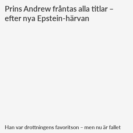
Prins Andrew fråntas alla titlar –
Norska kungahuset
efter nya Epstein-härvan
Danska kungahuset
Spanska kungahuset
Nederländska kungahuset
Belgiska kungahuset
Jordanska kungahuset
Luxemburgska storhertighuset
Japanska kejsarhuset
Thailändska kungahuset
Marockanska kungahuset
Monacos furstehus
Han var drottningens favoritson – men nu är fallet