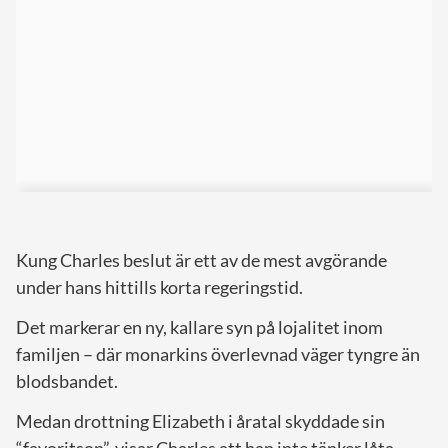
Kung Charles beslut är ett av de mest avgörande
under hans hittills korta regeringstid.
Det markerar en ny, kallare syn på lojalitet inom
familjen – där monarkins överlevnad väger tyngre än
blodsbandet.
Medan drottning Elizabeth i åratal skyddade sin
“favoritson”, visar Charles att han inte tänker låta