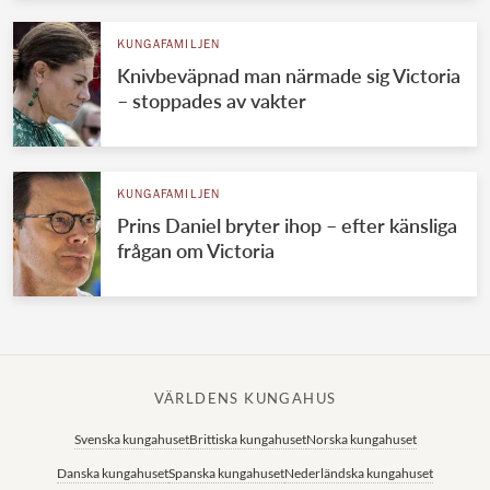
KUNGAFAMILJEN
Knivbeväpnad man närmade sig Victoria
– stoppades av vakter
KUNGAFAMILJEN
Prins Daniel bryter ihop – efter känsliga
frågan om Victoria
VÄRLDENS KUNGAHUS
Svenska kungahuset
Brittiska kungahuset
Norska kungahuset
Danska kungahuset
Spanska kungahuset
Nederländska kungahuset