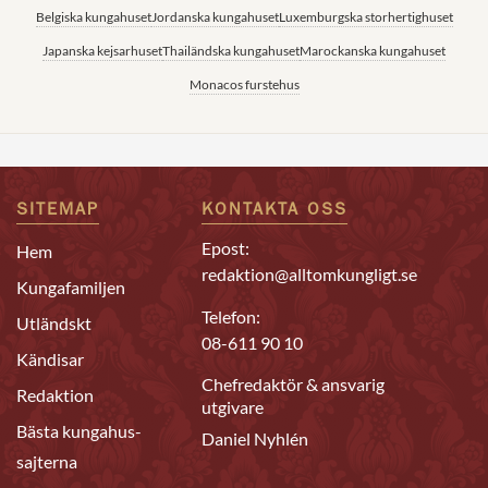
Belgiska kungahuset
Jordanska kungahuset
Luxemburgska storhertighuset
Japanska kejsarhuset
Thailändska kungahuset
Marockanska kungahuset
Monacos furstehus
SITEMAP
KONTAKTA OSS
Epost:
Hem
redaktion@alltomkungligt.se
Kungafamiljen
Telefon:
Utländskt
08-611 90 10
Kändisar
Chefredaktör & ansvarig
Redaktion
utgivare
Bästa kungahus-
Daniel Nyhlén
sajterna