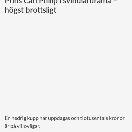
Prins Carl Philip i svindlardrama –
högst brottsligt
Norska kungahuset
Danska kungahuset
Spanska kungahuset
Nederländska kungahuset
Belgiska kungahuset
Jordanska kungahuset
Luxemburgska storhertighuset
Japanska kejsarhuset
Thailändska kungahuset
Marockanska kungahuset
Monacos furstehus
En nedrig kupp har uppdagas och tiotusentals kronor
är på villovägar.